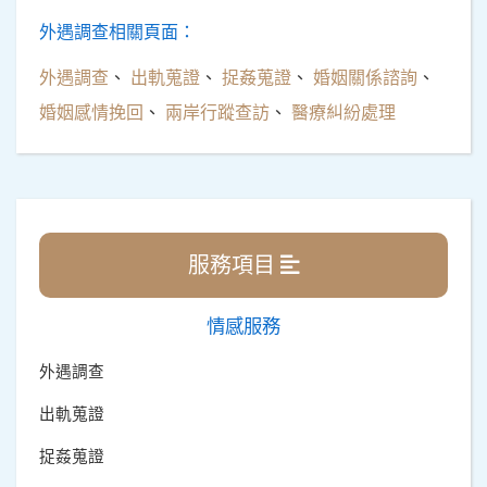
外遇調查相關頁面：
外遇調查
、
出軌蒐證
、
捉姦蒐證
、
婚姻關係諮詢
、
婚姻感情挽回
、
兩岸行蹤查訪
、
醫療糾紛處理
服務項目
情感服務
外遇調查
出軌蒐證
捉姦蒐證