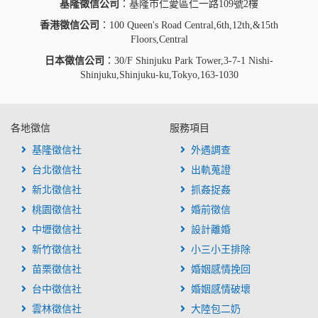
基隆徵信公司
：基隆市仁愛區仁一路109號2樓
香港徵信公司
：100 Queen's Road Central,6th,12th,&15th
Floors,Central
日本徵信公司
：30/F Shinjuku Park Tower,3-7-1 Nishi-
Shinjuku,Shinjuku-ku,Tokyo,163-1030
各地徵信
服務項目
基隆徵信社
外遇調查
台北徵信社
出軌蒐證
新北徵信社
抓姦捉姦
桃園徵信社
婚前徵信
中壢徵信社
設計離婚
新竹徵信社
小三小王排除
苗栗徵信社
婚姻感情挽回
台中徵信社
婚姻感情破壞
雲林徵信社
大陸包二奶