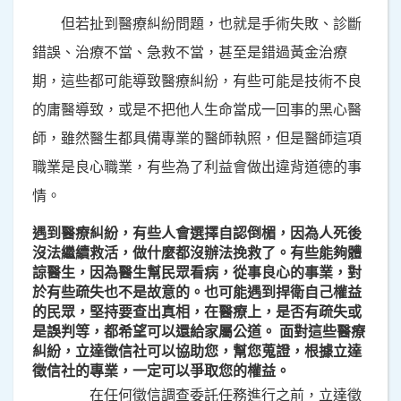
但若扯到醫療糾紛問題，也就是手術失敗、診斷
錯誤、治療不當、急救不當，甚至是錯過黃金治療
期，這些都可能導致醫療糾紛，有些可能是技術不良
的庸醫導致，或是不把他人生命當成一回事的黑心醫
師，雖然醫生都具備專業的醫師執照，但是醫師這項
職業是良心職業，有些為了利益會做出違背道德的事
情。
遇到醫療糾紛，有些人會選擇自認倒楣，因為人死後
沒法繼續救活，做什麼都沒辦法挽救了。有些能夠體
諒醫生，因為醫生幫民眾看病，從事良心的事業，對
於有些疏失也不是故意的。也可能遇到捍衛自己權益
的民眾，堅持要查出真相，在醫療上，是否有疏失或
是誤判等，都希望可以還給家屬公道。 面對這些醫療
糾紛，立達徵信社可以協助您，幫您蒐證，根據立達
徵信社的專業，一定可以爭取您的權益。
在任何徵信調查委託任務進行之前，立達徵