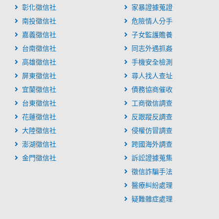
彰化徵信社
家暴證據蒐證
南投徵信社
危險情人分手
嘉義徵信社
子女監護贍養
台南徵信社
同志外遇抓姦
高雄徵信社
手機安全檢測
屏東徵信社
尋人找人查址
宜蘭徵信社
債務協商催收
台東徵信社
工商徵信調查
花蓮徵信社
反跟蹤反調查
大陸徵信社
侵權仿冒調查
澎湖徵信社
跨國海外調查
金門徵信社
訴訟證據蒐集
徵信詐騙手法
醫療糾紛處理
疑難雜症處理