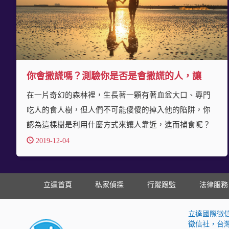
你會撒謊嗎？測驗你是否是會撒謊的人，讓
在一片奇幻的森林裡，生長著一顆有著血盆大口、專門
吃人的食人樹，但人們不可能傻傻的掉入他的陷阱，你
認為這棵樹是利用什麼方式來讓人靠近，進而捕食呢？
2019-12-04
立達首頁
私家偵探
行蹤跟監
法律服務
立達國際徵
徵信社，台