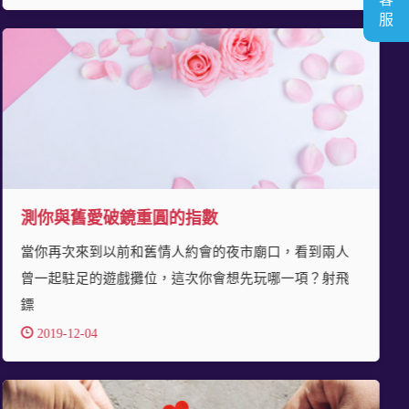
測你與舊愛破鏡重圓的指數
當你再次來到以前和舊情人約會的夜市廟口，看到兩人
曾一起駐足的遊戲攤位，這次你會想先玩哪一項？射飛
鏢
2019-12-04