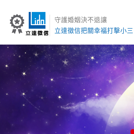
守護婚姻決不退讓
立達徵信把關幸福打擊小三