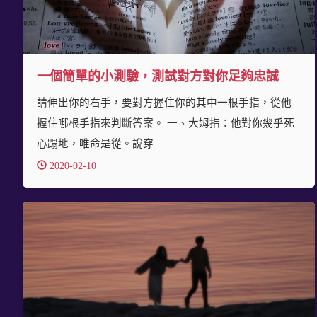
一個簡單的小測驗，測試對方對你足夠忠誠
請伸出你的右手，要對方握住你的其中一根手指，從他
握住哪根手指來判斷答案。 一、大姆指：他對你幾乎死
心蹋地，唯命是從。說穿
2020-02-10