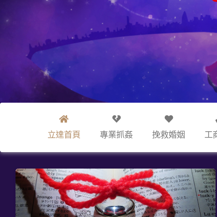
立達首頁
專業抓姦
挽救婚姻
工