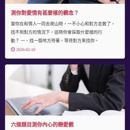
測你對愛情有甚麼樣的觀念？
當你在和情人一同去爬山時，一不小心和對方走散了，
找不到對方的情況下，這時你會採取什麼樣的行
動？ 一、找一個地方待著，等待對方來找你。
2020-02-10
六道題目測你內心的戀愛觀