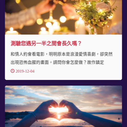
測驗您遇另一半之間會長久嗎？
和情人約會看電影，明明原本是浪漫愛情喜劇，卻突然
出現恐怖血腥的畫面，請問你會怎麼做？故作鎮定
2019-12-04