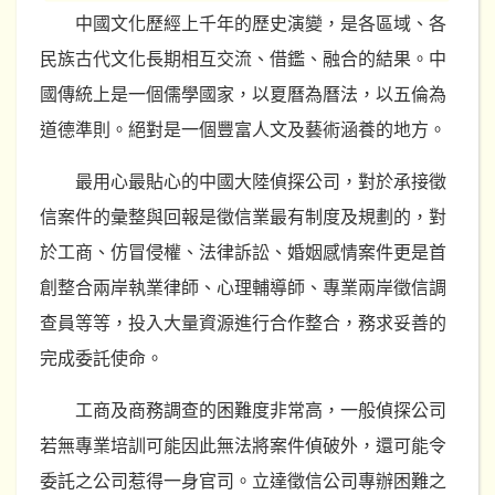
中國文化歷經上千年的歷史演變，是各區域、各
民族古代文化長期相互交流、借鑑、融合的結果。中
國傳統上是一個儒學國家，以夏曆為曆法，以五倫為
道德準則。絕對是一個豐富人文及藝術涵養的地方。
最用心最貼心的中國大陸偵探公司，對於承接徵
信案件的彙整與回報是徵信業最有制度及規劃的，對
於工商、仿冒侵權、法律訴訟、婚姻感情案件更是首
創整合兩岸執業律師、心理輔導師、專業兩岸徵信調
查員等等，投入大量資源進行合作整合，務求妥善的
完成委託使命。
工商及商務調查的困難度非常高，一般偵探公司
若無專業培訓可能因此無法將案件偵破外，還可能令
委託之公司惹得一身官司。立達徵信公司專辦困難之