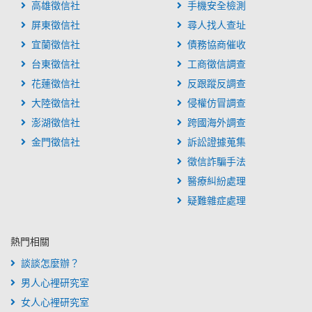
高雄徵信社
手機安全檢測
屏東徵信社
尋人找人查址
宜蘭徵信社
債務協商催收
台東徵信社
工商徵信調查
花蓮徵信社
反跟蹤反調查
大陸徵信社
侵權仿冒調查
澎湖徵信社
跨國海外調查
金門徵信社
訴訟證據蒐集
徵信詐騙手法
醫療糾紛處理
疑難雜症處理
熱門相關
談談怎麼辦？
男人心裡研究室
女人心裡研究室