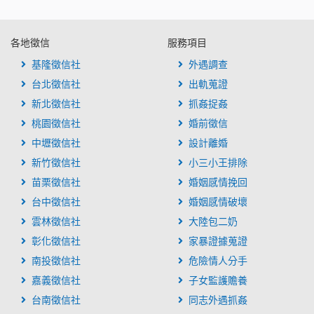
各地徵信
服務項目
基隆徵信社
外遇調查
台北徵信社
出軌蒐證
新北徵信社
抓姦捉姦
桃園徵信社
婚前徵信
中壢徵信社
設計離婚
新竹徵信社
小三小王排除
苗栗徵信社
婚姻感情挽回
台中徵信社
婚姻感情破壞
雲林徵信社
大陸包二奶
彰化徵信社
家暴證據蒐證
南投徵信社
危險情人分手
嘉義徵信社
子女監護贍養
台南徵信社
同志外遇抓姦