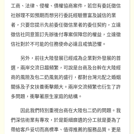
工商、法律、侵權、債權協商案件，若您有委託徵信
社辦理不如預期而想另行委託經驗豐富及誠信的業
者，只要您提示先前委任徵信業者的委任契約，立達
徵信社同意簽訂先辦後付專案保障您的權益，立達徵
信社對於不可能的任務使命必達且戒慎恐懼。
另外，前往大陸發展已經成為企業對外發展的首
選，兩岸交流日趨頻繁，可說是台商及台幹在大陸經
商的風險及包二奶風氣的盛行，都對台灣元配之婚姻
關係及子女扶養衝擊頗大。兩岸交流頻繁也衍生了許
多問題，衝擊著原生家庭的結構。
因此我們特別重視台商在大陸包二奶的問題。我
們深信術業有專攻，於是鉅細靡遺的分工就是要為了
帶給客戶妥切而高標準、值得推薦的服務品質。更是