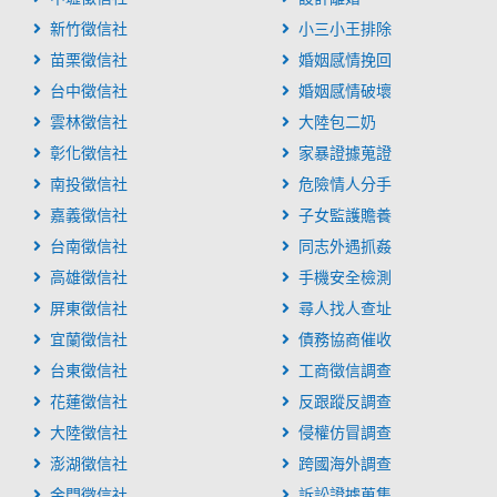
新竹徵信社
小三小王排除
苗栗徵信社
婚姻感情挽回
台中徵信社
婚姻感情破壞
雲林徵信社
大陸包二奶
彰化徵信社
家暴證據蒐證
南投徵信社
危險情人分手
嘉義徵信社
子女監護贍養
台南徵信社
同志外遇抓姦
高雄徵信社
手機安全檢測
屏東徵信社
尋人找人查址
宜蘭徵信社
債務協商催收
台東徵信社
工商徵信調查
花蓮徵信社
反跟蹤反調查
大陸徵信社
侵權仿冒調查
澎湖徵信社
跨國海外調查
金門徵信社
訴訟證據蒐集