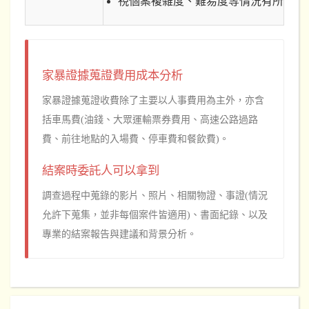
視個案複雜度、難易度等情況有所不同
家暴證據蒐證費用成本分析
家暴證據蒐證收費除了主要以人事費用為主外，亦含
括車馬費(油錢、大眾運輸票券費用、高速公路過路
費、前往地點的入場費、停車費和餐飲費)。
結案時委託人可以拿到
調查過程中蒐錄的影片、照片、相關物證、事證(情況
允許下蒐集，並非每個案件皆適用)、書面紀錄、以及
專業的結案報告與建議和背景分析。