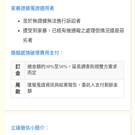
家暴證據蒐證適用者
苦於無證據無法進行訴訟者
遭受到家暴，已經有做通報之處理但情況還是惡
劣者
婚姻感情破壞費用支付：
訂
總金額的30%至50%，延長調查則視雙方需求
而定
金
尾
匯報蒐證資訊與結案報告，委託人支付剩餘金
額
款
立達徵信小簡介：