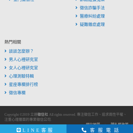
徵信詐騙手法
醫療糾紛處理
疑難雜症處理
熱門相關
談談怎麼辦？
男人心裡研究室
女人心裡研究室
心理測驗特輯
星座專欄排行榜
徵信專欄
Copyright ©
2019
立達
徵信社
All rights reserved. 專注徵信工作、追求兩性平權、
注重心理層面的專業徵信公司.
網站地圖
隱私權政策
LINE客服
客服電話