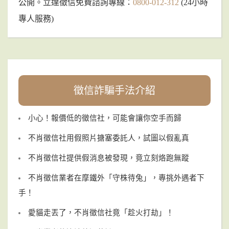
公開。立達徵信免費諮詢專線：
0800-012-312
(24小時
專人服務)
徵信詐騙手法介紹
小心！報價低的徵信社，可能會讓你空手而歸
不肖徵信社用假照片搪塞委託人，試圖以假亂真
不肖徵信社提供假消息被發現，竟立刻烙跑無蹤
不肖徵信業者在摩鐵外「守株待兔」，專挑外遇者下
手！
愛貓走丟了，不肖徵信社竟「趁火打劫」！