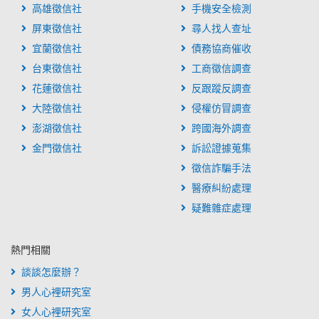
高雄徵信社
手機安全檢測
屏東徵信社
尋人找人查址
宜蘭徵信社
債務協商催收
台東徵信社
工商徵信調查
花蓮徵信社
反跟蹤反調查
大陸徵信社
侵權仿冒調查
澎湖徵信社
跨國海外調查
金門徵信社
訴訟證據蒐集
徵信詐騙手法
醫療糾紛處理
疑難雜症處理
熱門相關
談談怎麼辦？
男人心裡研究室
女人心裡研究室