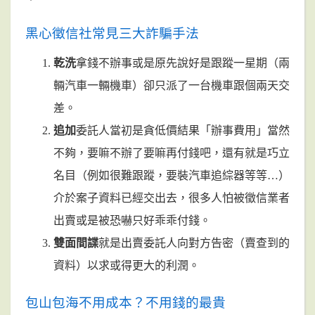
黑心徵信社常見三大詐騙手法
乾洗
拿錢不辦事或是原先說好是跟蹤一星期（兩
輛汽車一輛機車）卻只派了一台機車跟個兩天交
差。
追加
委託人當初是貪低價結果「辦事費用」當然
不夠，要嘛不辦了要嘛再付錢吧，還有就是巧立
名目（例如很難跟蹤，要裝汽車追綜器等等…）
介於案子資料已經交出去，很多人怕被徵信業者
出賣或是被恐嚇只好乖乖付錢。
雙面間諜
就是出賣委託人向對方告密（賣查到的
資料）以求或得更大的利潤。
包山包海不用成本？不用錢的最貴