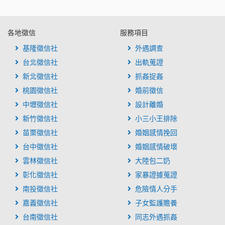
各地徵信
服務項目
基隆徵信社
外遇調查
台北徵信社
出軌蒐證
新北徵信社
抓姦捉姦
桃園徵信社
婚前徵信
中壢徵信社
設計離婚
新竹徵信社
小三小王排除
苗栗徵信社
婚姻感情挽回
台中徵信社
婚姻感情破壞
雲林徵信社
大陸包二奶
彰化徵信社
家暴證據蒐證
南投徵信社
危險情人分手
嘉義徵信社
子女監護贍養
台南徵信社
同志外遇抓姦