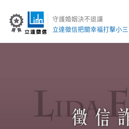
守護婚姻決不退讓
立達徵信把關幸福打擊小三