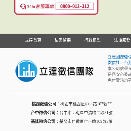
立達首頁
私家偵探
行蹤跟監
法律服務
立達國際徵
徵信社，台
本公司信譽
是您安心委
免付費諮詢專
桃園徵信公司
：桃園市桃園區中平路102號2F
台中徵信公司
：台中市北屯區中清路二段31號
基隆徵信公司
：基隆市仁愛區仁一路109號2樓