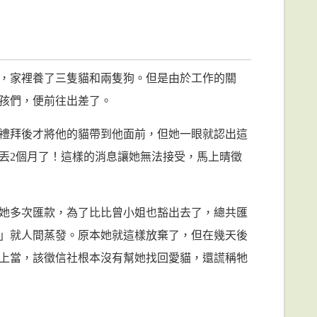
，家裡養了三隻貓和兩隻狗。但是由於工作的關
孩們，便前往出差了。
禮拜後才將他的貓帶到他面前，但她一眼就認出這
丟2個月了！這樣的消息讓她無法接受，馬上晴徵
她多次匯款，為了比比曾小姐也豁出去了，總共匯
。」就人間蒸發。原本她就這樣放棄了，但在幾天後
上當，該徵信社根本沒有幫她找回愛貓，還謊稱牠