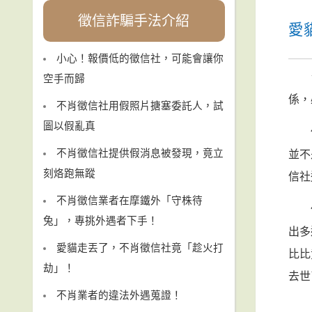
徵信詐騙手法介紹
愛
小心！報價低的徵信社，可能會讓你
空手而歸
係，
不肖徵信社用假照片搪塞委託人，試
圖以假亂真
不肖徵信社提供假消息被發現，竟立
並不
刻烙跑無蹤
信社
不肖徵信業者在摩鐵外「守株待
兔」，專挑外遇者下手！
出多
愛貓走丟了，不肖徵信社竟「趁火打
比比
劫」！
去世
不肖業者的違法外遇蒐證！