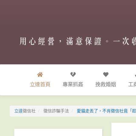
立達首頁
專業抓姦
挽救婚姻
工
立達
徵信社
徵信詐騙手法
愛貓走丟了，不肖徵信社竟「