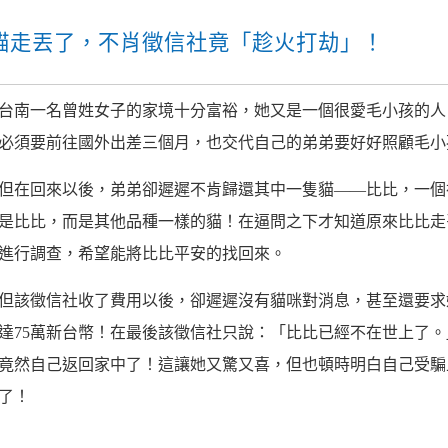
貓走丟了，不肖徵信社竟「趁火打劫」！
台南一名曾姓女子的家境十分富裕，她又是一個很愛毛小孩的人
必須要前往國外出差三個月，也交代自己的弟弟要好好照顧毛小
但在回來以後，弟弟卻遲遲不肯歸還其中一隻貓——比比，一個
是比比，而是其他品種一樣的貓！在逼問之下才知道原來比比走
進行調查，希望能將比比平安的找回來。
但該徵信社收了費用以後，卻遲遲沒有貓咪對消息，甚至還要求
達75萬新台幣！在最後該徵信社只說：「比比已經不在世上了
竟然自己返回家中了！這讓她又驚又喜，但也頓時明白自己受騙
了！