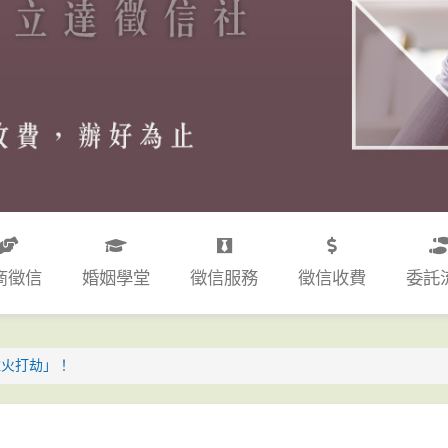
商徵信
婚姻學堂
徵信服務
徵信收費
委託
趁火打劫」！