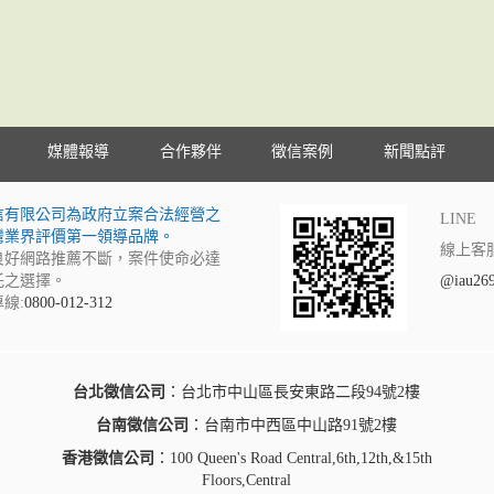
媒體報導
合作夥伴
徵信案例
新聞點評
信有限公司為政府立案合法經營之
LINE
灣業界評價第一領導品牌。
線上客
良好網路推薦不斷，案件使命必達
託之選擇。
@iau26
線:
0800-012-312
台北徵信公司
：台北市中山區長安東路二段94號2樓
台南徵信公司
：台南市中西區中山路91號2樓
香港徵信公司
：100 Queen's Road Central,6th,12th,&15th
Floors,Central