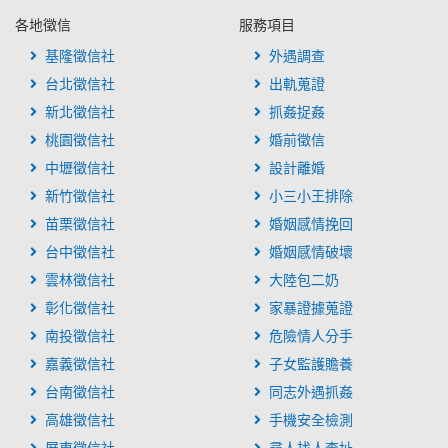
各地徵信
服務項目
基隆徵信社
外遇調查
台北徵信社
出軌蒐證
新北徵信社
抓姦捉姦
桃園徵信社
婚前徵信
中壢徵信社
設計離婚
新竹徵信社
小三小王排除
苗栗徵信社
婚姻感情挽回
台中徵信社
婚姻感情破壞
雲林徵信社
大陸包二奶
彰化徵信社
家暴證據蒐證
南投徵信社
危險情人分手
嘉義徵信社
子女監護贍養
台南徵信社
同志外遇抓姦
高雄徵信社
手機安全檢測