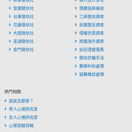
屏東徵信社
尋人找人查址
宜蘭徵信社
債務協商催收
台東徵信社
工商徵信調查
花蓮徵信社
反跟蹤反調查
大陸徵信社
侵權仿冒調查
澎湖徵信社
跨國海外調查
金門徵信社
訴訟證據蒐集
徵信詐騙手法
醫療糾紛處理
疑難雜症處理
熱門相關
談談怎麼辦？
男人心裡研究室
女人心裡研究室
心理測驗特輯