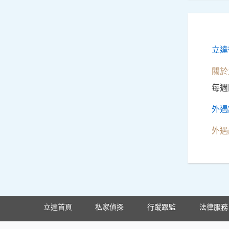
立達
關於
每週
外遇
外遇
立達首頁
私家偵探
行蹤跟監
法律服務