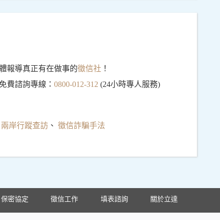
體報導真正有在做事的
徵信社
！
免費諮詢專線：
0800-012-312
(24小時專人服務)
、
兩岸行蹤查訪
、
徵信詐騙手法
保密協定
徵信工作
填表諮詢
關於立達