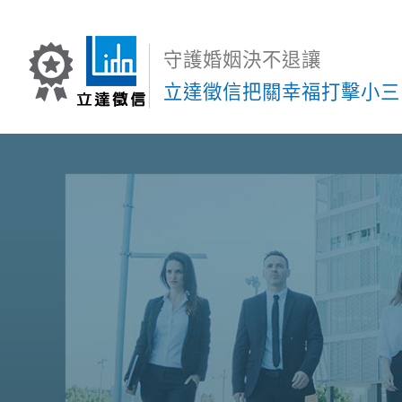
守護婚姻決不退讓
立達徵信把關幸福打擊小三