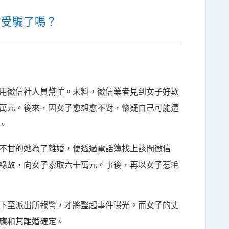
你受騙了嗎？
用徵信社人員幫忙。未料，徵信業者見到女子好欺
萬元。後來，因女子愈想愈不對，懷疑自己可能遭
。
不甘的她為了離婚，便透過電話簿找上該間徵信
緣故，向女子索取六十萬元。事後，再以女子惹毛
下至派出所報警，才將整起事件曝光。而女子的丈
應和其離婚確定。