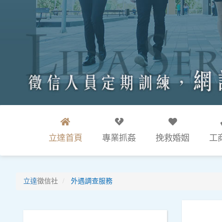
立達首頁
專業抓姦
挽救婚姻
工
立達
徵信社
外遇調查服務