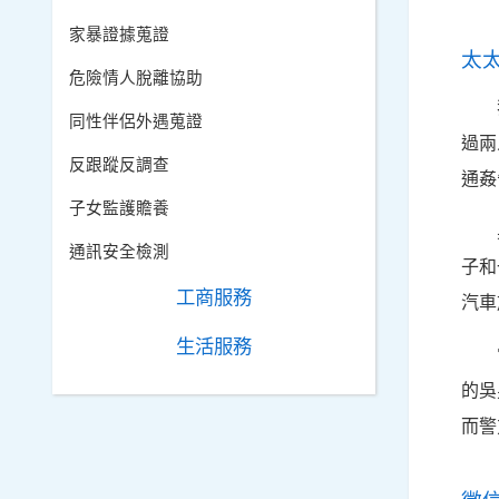
家暴證據蒐證
太
危險情人脫離協助
同性伴侶外遇蒐證
過兩
反跟蹤反調查
通姦
子女監護贍養
通訊安全檢測
子和
工商服務
汽車
生活服務
的吳
而警