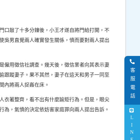
門口敲了十多分鐘後，小王才遂自將門給打開，不
使吳男直覺兩人確實發生關係，憤而要對兩人提出
是僱用徵信社調查。幾天後，徵信業者向其表示妻
客服電話
偷跟蹤妻子。果不其然，妻子在這天和男子一同至
間內將兩人捉姦在床。
人衣著整齊，看不出有什麼踰矩行為。但是，眼尖
行為，氣憤的決定依妨害家庭罪向兩人提出告訴。
LINE客服