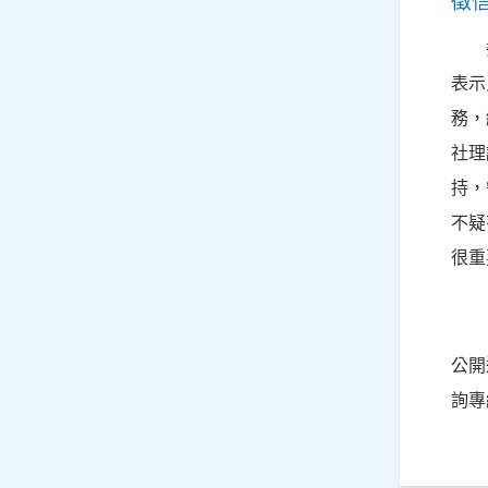
徵
表示
務，
社理
持，
不疑
很重
公開
詢專