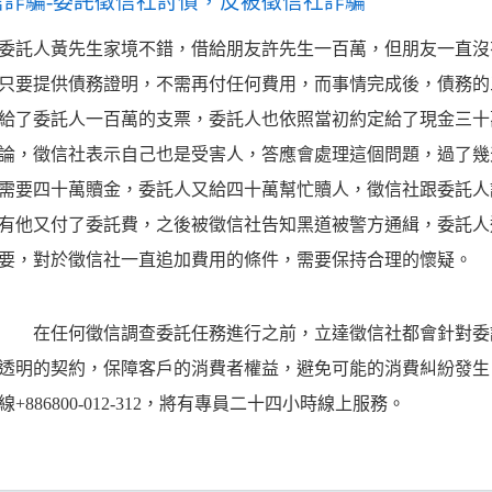
信詐騙-委託徵信社討債，反被徵信社詐騙
委託人黃先生家境不錯，借給朋友許先生一百萬，但朋友一直沒
只要提供債務證明，不需再付任何費用，而事情完成後，債務的
給了委託人一百萬的支票，委託人也依照當初約定給了現金三十
論，徵信社表示自己也是受害人，答應會處理這個問題，過了幾
需要四十萬贖金，委託人又給四十萬幫忙贖人，徵信社跟委託人
有他又付了委託費，之後被徵信社告知黑道被警方通緝，委託人
要，對於徵信社一直追加費用的條件，需要保持合理的懷疑。
在任何徵信調查委託任務進行之前，立達徵信社都會針對委託
透明的契約，保障客戶的消費者權益，避免可能的消費糾紛發
線+886800-012-312，將有專員二十四小時線上服務。