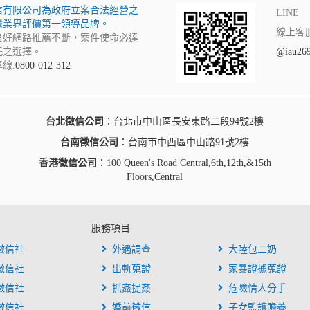
信有限公司為政府立案合法經營之
LINE
灣業界評價第一領導品牌。
線上客
良好網路推薦不斷，案件使命必達
託之選擇。
@iau26
線:
0800-012-312
台北徵信公司
：台北市中山區長安東路二段94號2樓
台南徵信公司
：台南市中西區中山路91號2樓
香港徵信公司
：100 Queen's Road Central,6th,12th,&15th
Floors,Central
服務項目
徵信社
外遇調查
大陸包二奶
徵信社
出軌蒐證
家暴證據蒐證
徵信社
抓姦捉姦
危險情人分手
徵信社
婚前徵信
子女監護贍養