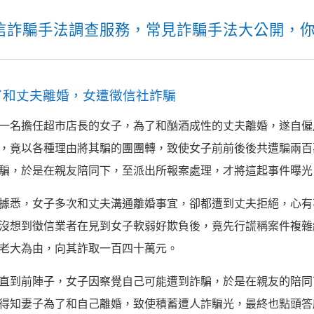
信詐騙手法調查服務，常見詐騙手法大公開，
了和丈夫離婚，女遭徵信社詐騙
一名擔任超市店長的女子，為了和酗酒成性的丈夫離婚，遂自僱
，竟以各種理由將其騙的團團轉，致使女子前前後後共遭騙兩百
騙，於是在親友陪同下，至派出所報案處理，才將這起事件曝光
據悉，女子多次和丈夫溝通離婚事宜，卻都遭到丈夫拒絕，心有
沒想到徵信業者在見到女子軟弱好欺負後，竟先行謊稱案件複雜
老大為由，向其詐取一百四十萬元。
直到前陣子，女子因察覺自己可能遭到詐騙，於是在親友的陪同
得知妻子為了和自己離婚，致使積蓄遭人詐騙光，最終也點頭答