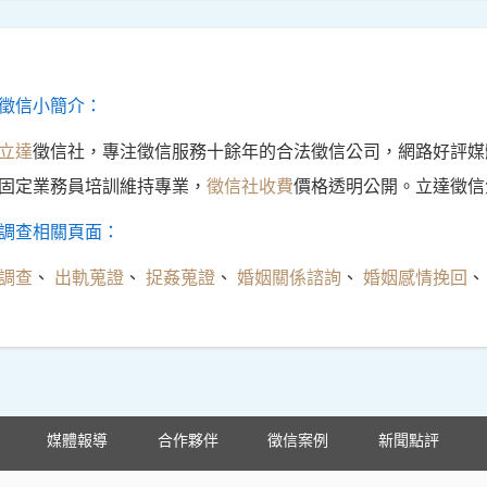
徵信小簡介：
立達
徵信社，專注徵信服務十餘年的合法徵信公司，網路好評媒
固定業務員培訓維持專業，
徵信社收費
價格透明公開。立達徵信
調查相關頁面：
調查
、
出軌蒐證
、
捉姦蒐證
、
婚姻關係諮詢
、
婚姻感情挽回
媒體報導
合作夥伴
徵信案例
新聞點評