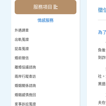
服務項目
徵
情感服務
外遇調查
為
出軌蒐證
捉姦蒐證
負後
到詐
婚前徵信
離婚協議諮詢
社。
兩岸行蹤查訪
黑道
婚姻關係諮詢
婚姻感情挽回
夫在
家事訴訟蒐證