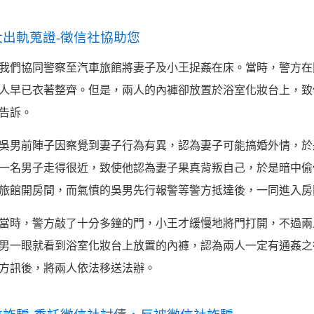
太出軌蒐證-徵信社協助您
我們協同警察至汽車旅館將妻子及小王捉姦在床。當時，警方在
人早已衣著整齊。但是，兩人的內褲卻放置於浴室化妝台上，致
告訴。
吳男前陣子因察覺到妻子行為有異，認為妻子可能搞婚外情，於
一名男子走得很近，致使他認為妻子果真背叛自己，於是暗中偷
旅館開房間，而氣憤的吳男先行報警等警方抵達後，一同進入房
當時，警方敲了十分多鐘的門，小王才緩慢地將門打開，不過兩
男一眼就看到浴室化妝台上放置的內褲，認為兩人一定有通姦之
方訊後，將兩人依法移送法辦。