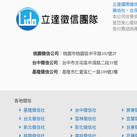
立達國際徵
徵信社，台
本公司信譽
是您安心委
免付費諮詢專
桃園徵信公司
：桃園市桃園區中平路102號2F
台中徵信公司
：台中市北屯區中清路二段31號
基隆徵信公司
：基隆市仁愛區仁一路109號2樓
各地徵信
基隆徵信社
台中徵信社
屏東
台北徵信社
雲林徵信社
宜蘭
新北徵信社
彰化徵信社
台東
桃園徵信社
南投徵信社
花蓮