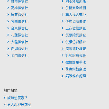
台南徵信社
同志外遇抓姦
高雄徵信社
手機安全檢測
屏東徵信社
尋人找人查址
宜蘭徵信社
債務協商催收
台東徵信社
工商徵信調查
花蓮徵信社
反跟蹤反調查
大陸徵信社
侵權仿冒調查
澎湖徵信社
跨國海外調查
金門徵信社
訴訟證據蒐集
徵信詐騙手法
醫療糾紛處理
疑難雜症處理
熱門相關
談談怎麼辦？
男人心裡研究室