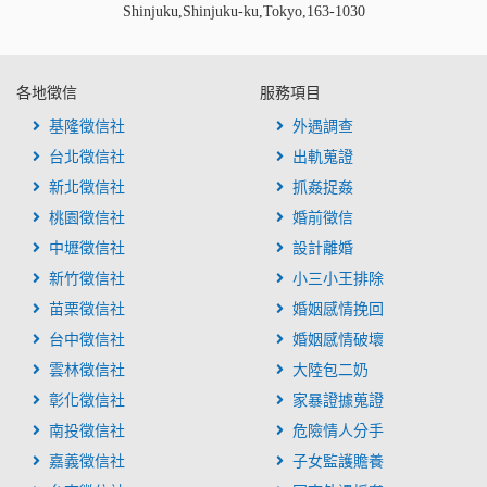
Shinjuku,Shinjuku-ku,Tokyo,163-1030
各地徵信
服務項目
基隆徵信社
外遇調查
台北徵信社
出軌蒐證
新北徵信社
抓姦捉姦
桃園徵信社
婚前徵信
中壢徵信社
設計離婚
新竹徵信社
小三小王排除
苗栗徵信社
婚姻感情挽回
台中徵信社
婚姻感情破壞
雲林徵信社
大陸包二奶
彰化徵信社
家暴證據蒐證
南投徵信社
危險情人分手
嘉義徵信社
子女監護贍養