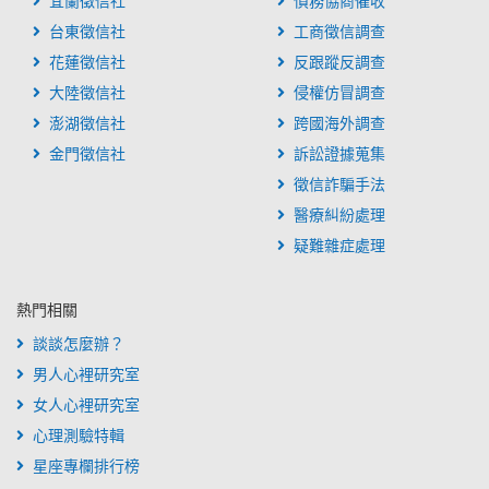
宜蘭徵信社
債務協商催收
台東徵信社
工商徵信調查
花蓮徵信社
反跟蹤反調查
大陸徵信社
侵權仿冒調查
澎湖徵信社
跨國海外調查
金門徵信社
訴訟證據蒐集
徵信詐騙手法
醫療糾紛處理
疑難雜症處理
熱門相關
談談怎麼辦？
男人心裡研究室
女人心裡研究室
心理測驗特輯
星座專欄排行榜