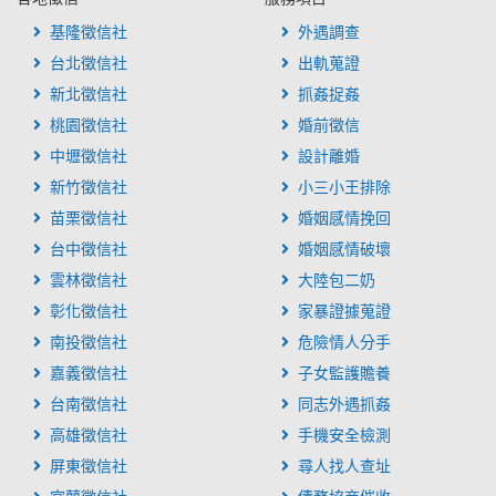
基隆徵信社
外遇調查
台北徵信社
出軌蒐證
新北徵信社
抓姦捉姦
桃園徵信社
婚前徵信
中壢徵信社
設計離婚
新竹徵信社
小三小王排除
苗栗徵信社
婚姻感情挽回
台中徵信社
婚姻感情破壞
雲林徵信社
大陸包二奶
彰化徵信社
家暴證據蒐證
南投徵信社
危險情人分手
嘉義徵信社
子女監護贍養
台南徵信社
同志外遇抓姦
高雄徵信社
手機安全檢測
屏東徵信社
尋人找人查址