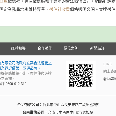
立達
徵信社，專注徵信服務十餘年的合法徵信公司，網路好評媒
固定業務員培訓維持專業，
徵信社收費
價格透明公開。立達徵信
媒體報導
合作夥伴
徵信案例
新聞點評
信有限公司為政府立案合法經營之
LINE
灣業界評價第一領導品牌。
線上客
良好網路推薦不斷，案件使命必達
託之選擇。
@iau26
線:
0800-012-312
台北徵信公司
：台北市中山區長安東路二段94號2樓
台南徵信公司
：台南市中西區中山路91號2樓