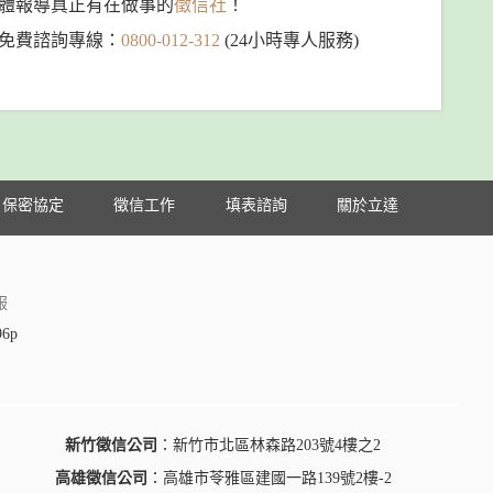
體報導真正有在做事的
徵信社
！
免費諮詢專線：
0800-012-312
(24小時專人服務)
保密協定
徵信工作
填表諮詢
關於立達
服
96p
新竹徵信公司
：新竹市北區林森路203號4樓之2
高雄徵信公司
：高雄市苓雅區建國一路139號2樓-2