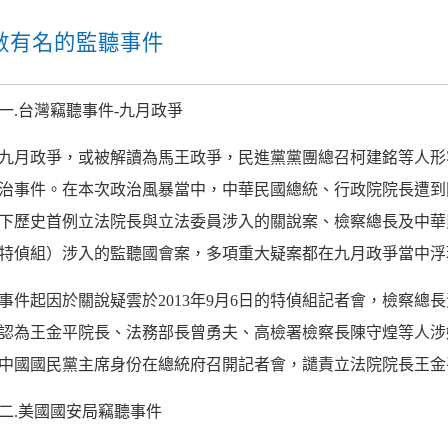
數有名的監聽事件
一.台灣竊聽事件-九月政爭
九月政爭，或被解讀為馬王政爭，民進黨黨團總召柯建銘等人形容
治事件。在本次政治風暴當中，中華民國總統、行政院院長遭到
下歷史首例立法院長與立法委員涉入的關說案、檢察總長及中華
特偵組）涉入的監聽國會案，多項重大疑案都在九月政爭當中浮
事件起因於關說疑雲於2013年9月6日的特偵組記者會，檢察
認為王金平院長、法務部長曾勇夫、高檢署檢察長陳守煌等人涉
中國國民黨主席身份在總統府召開記者會，譴責立法院院長王金
二.美國國安局竊聽事件