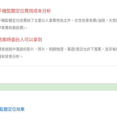
手機監聽定位費用成本分析
手機監聽定位收費除了主要以人事費用為主外，亦含括車馬費(油錢、大眾
停車費和餐飲費)。
結案時委託人可以拿到
調查過程中蒐錄的影片、照片、相關物證、事證(情況允許下蒐集，並非每
議和背景分析。
監聽定位效果