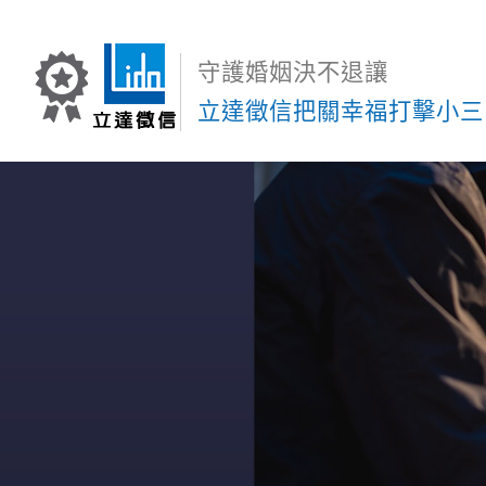
守護婚姻決不退讓
立達徵信把關幸福打擊小三