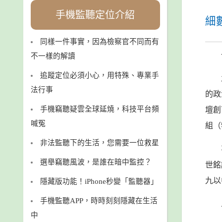
手機監聽定位介紹
細
同樣一件事實，因為檢察官不同而有
不一樣的解讀
追蹤定位必須小心，用特殊、專業手
法行事
的政
手機竊聽疑雲全球延燒，科技平台頻
壇創
喊冤
組（
非法監聽下的生活，您需要一位救星
選舉竊聽風波，是誰在暗中監控？
世銘
九以
隱藏版功能！iPhone秒變「監聽器」
手機監聽APP，時時刻刻隱藏在生活
中