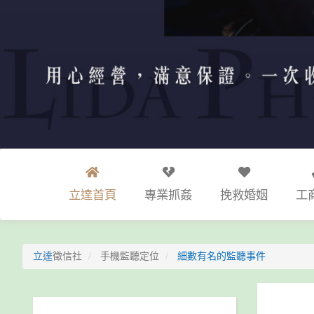
立達首頁
專業抓姦
挽救婚姻
工
立達
徵信社
手機監聽定位
細數有名的監聽事件