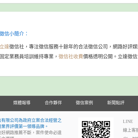
徵信小簡介：
立達
徵信社，專注徵信服務十餘年的合法徵信公司，網路好評媒
固定業務員培訓維持專業，
徵信社收費
價格透明公開。立達徵信
媒體報導
合作夥伴
徵信案例
新聞點評
信有限公司為政府立案合法經營之
LINE
灣業界評價第一領導品牌。
線上客
良好網路推薦不斷，案件使命必達