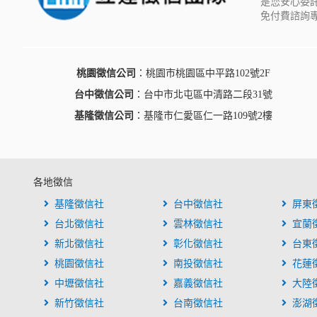
是您安心委
免付費諮詢專
桃園徵信公司
：桃園市桃園區中平路102號2F
台中徵信公司
：台中市北屯區中清路二段31號
基隆徵信公司
：基隆市仁愛區仁一路109號2樓
各地徵信
基隆徵信社
台中徵信社
屏東
台北徵信社
雲林徵信社
宜蘭
新北徵信社
彰化徵信社
台東
桃園徵信社
南投徵信社
花蓮
中壢徵信社
嘉義徵信社
大陸
新竹徵信社
台南徵信社
澎湖