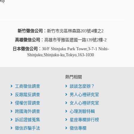
96p
新竹徵信公司
：新竹市北區林森路203號4樓之2
高雄徵信公司
：高雄市苓雅區建國一路139號2樓-2
日本徵信公司
：30/F Shinjuku Park Tower,3-7-1 Nishi-
Shinjuku,Shinjuku-ku,Tokyo,163-1030
熱門相關
工商徵信調查
談談怎麼辦？
反跟蹤反調查
男人心裡研究室
侵權仿冒調查
女人心裡研究室
跨國海外調查
心理測驗特輯
訴訟證據蒐集
星座專欄排行榜
徵信詐騙手法
徵信專欄