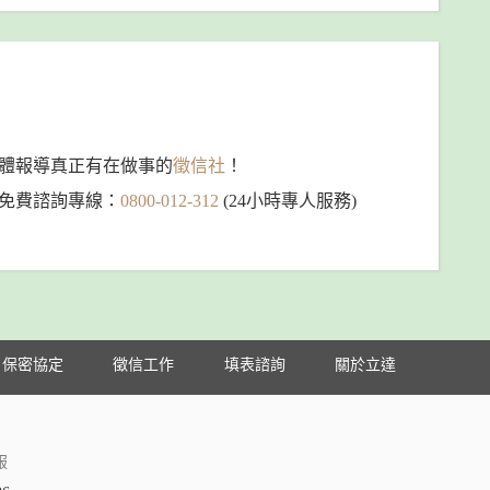
體報導真正有在做事的
徵信社
！
免費諮詢專線：
0800-012-312
(24小時專人服務)
保密協定
徵信工作
填表諮詢
關於立達
服