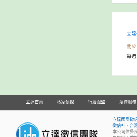
立達
關於
每週
立達首頁
私家偵探
行蹤跟監
法律服務
立達國際徵
徵信社，台
本公司信譽