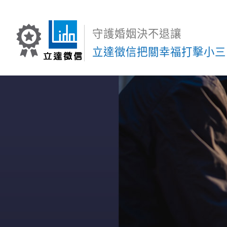
守護婚姻決不退讓
立達徵信把關幸福打擊小三