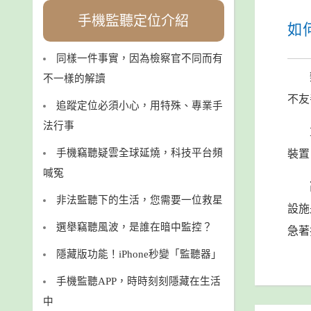
手機監聽定位介紹
如
同樣一件事實，因為檢察官不同而有
不一樣的解讀
不友
追蹤定位必須小心，用特殊、專業手
法行事
手機竊聽疑雲全球延燒，科技平台頻
裝置
喊冤
非法監聽下的生活，您需要一位救星
設施
選舉竊聽風波，是誰在暗中監控？
急著
隱藏版功能！iPhone秒變「監聽器」
手機監聽APP，時時刻刻隱藏在生活
中