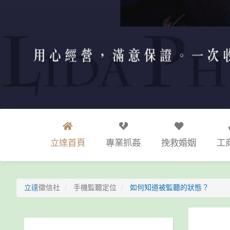
立達首頁
專業抓姦
挽救婚姻
工
立達
徵信社
手機監聽定位
如何知道被監聽的狀態？