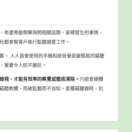
，老婆旁敲側擊詢問相關話題，家裡發生的事情，
信社都會幫客戶執行監聽調查工作。
置。 人人皆會使用的手機和錄音筆是最簡易的竊聽
，著實令人防不勝防。
檢視，才能有效率的察覺或徹底清除。
只檢查硬體
竊聽軟體，而被監聽而不自知。查獲竊聽器時，別