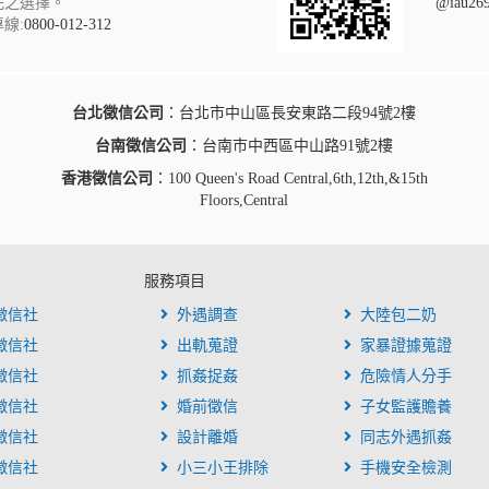
託之選擇。
@iau26
線:
0800-012-312
台北徵信公司
：台北市中山區長安東路二段94號2樓
台南徵信公司
：台南市中西區中山路91號2樓
香港徵信公司
：100 Queen's Road Central,6th,12th,&15th
Floors,Central
服務項目
徵信社
外遇調查
大陸包二奶
徵信社
出軌蒐證
家暴證據蒐證
徵信社
抓姦捉姦
危險情人分手
徵信社
婚前徵信
子女監護贍養
徵信社
設計離婚
同志外遇抓姦
徵信社
小三小王排除
手機安全檢測