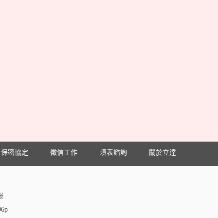
保密協定
徵信工作
填表諮詢
關於立達
服
96p