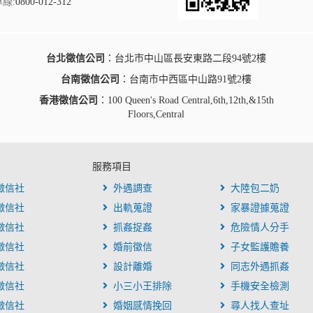
線:
0800-012-312
台北徵信公司
：台北市中山區長安東路二段94號2樓
台南徵信公司
：台南市中西區中山路91號2樓
香港徵信公司
：100 Queen's Road Central,6th,12th,&15th
Floors,Central
服務項目
徵信社
外遇調查
大陸包二奶
徵信社
出軌蒐證
家暴證據蒐證
徵信社
抓姦捉姦
危險情人分手
徵信社
婚前徵信
子女監護贍養
徵信社
設計離婚
同志外遇抓姦
徵信社
小三小王排除
手機安全檢測
徵信社
婚姻感情挽回
尋人找人查址