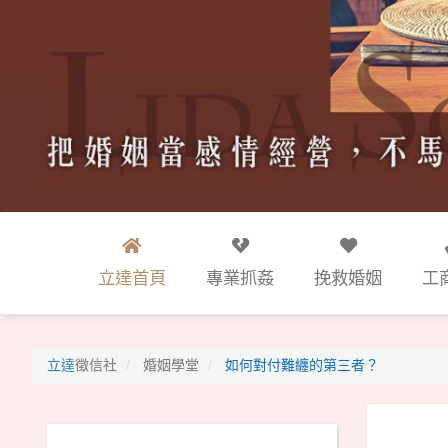
立達首頁
專業抓姦
挽救婚姻
工
立達
徵信社
婚姻學堂
如何對付難纏的第三者？