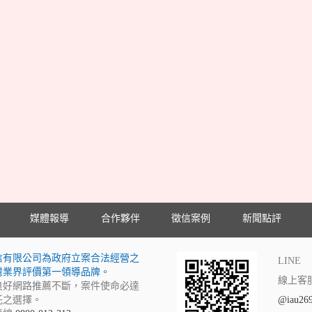
媒體報導
合作夥伴
徵信案例
新聞點評
信有限公司為政府立案合法經營之
LINE
灣業界評價第一領導品牌。
線上客
良好網路推薦不斷，案件使命必達
託之選擇。
@iau26