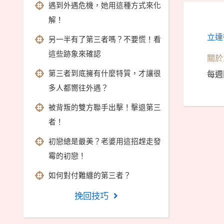
遇到外遇危機，她用這種方式來化
解！
立達
另一半有了第三者嗎？不要慌！看
這些跡象來確認
關於
第三者到底擁有什麼特質，才讓很
每週
多人都嚮往外遇？
被背叛的雙方聯手出擊！擊退第三
者！
初戀總是最美？老婆用這招趕走發
霉的初戀！
如何對付難纏的第三者？
挽回技巧