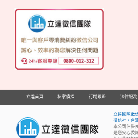
立達首頁
私家偵探
行蹤跟監
法律服務
立達國際徵
徵信社，台
本公司信譽
是您安心委