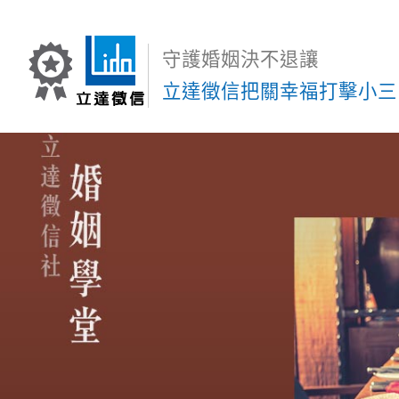
守護婚姻決不退讓
立達徵信把關幸福打擊小三