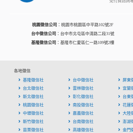
免付費諮詢專
桃園徵信公司
：桃園市桃園區中平路102號2F
台中徵信公司
：台中市北屯區中清路二段31號
基隆徵信公司
：基隆市仁愛區仁一路109號2樓
各地徵信
基隆徵信社
台中徵信社
屏東
台北徵信社
雲林徵信社
宜蘭
新北徵信社
彰化徵信社
台東
桃園徵信社
南投徵信社
花蓮
中壢徵信社
嘉義徵信社
大陸
新竹徵信社
台南徵信社
澎湖
苗栗徵信社
高雄徵信社
金門