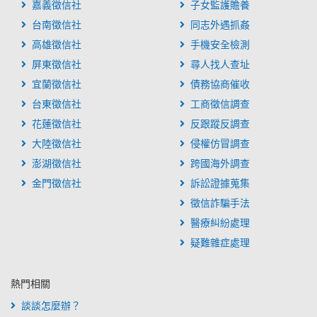
嘉義徵信社
子女監護贍養
台南徵信社
同志外遇抓姦
高雄徵信社
手機安全檢測
屏東徵信社
尋人找人查址
宜蘭徵信社
債務協商催收
台東徵信社
工商徵信調查
花蓮徵信社
反跟蹤反調查
大陸徵信社
侵權仿冒調查
澎湖徵信社
跨國海外調查
金門徵信社
訴訟證據蒐集
徵信詐騙手法
醫療糾紛處理
疑難雜症處理
熱門相關
談談怎麼辦？