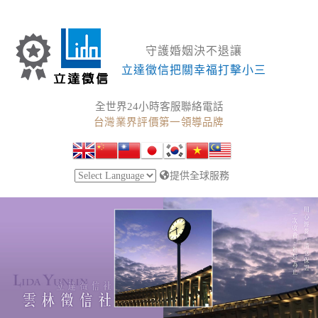
守護婚姻決不退讓
立達徵信把關幸福打擊小三
全世界24小時客服聯絡電話
台灣業界評價第一領導品牌
提供全球服務