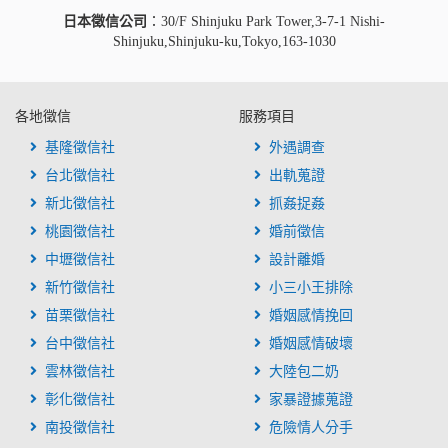
日本徵信公司
：30/F Shinjuku Park Tower,3-7-1 Nishi-
Shinjuku,Shinjuku-ku,Tokyo,163-1030
各地徵信
服務項目
基隆徵信社
外遇調查
台北徵信社
出軌蒐證
新北徵信社
抓姦捉姦
桃園徵信社
婚前徵信
中壢徵信社
設計離婚
新竹徵信社
小三小王排除
苗栗徵信社
婚姻感情挽回
台中徵信社
婚姻感情破壞
雲林徵信社
大陸包二奶
彰化徵信社
家暴證據蒐證
南投徵信社
危險情人分手