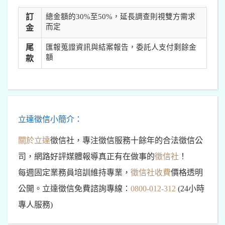
訂
總金額的30%至50%，延長調查則視雙方需求
而定
金
尾
匯報蒐證資訊與結案報告，委託人支付剩餘金
額
款
立達徵信小簡介：
關於立達
徵信社，專注徵信服務十餘年的合法徵信公
司，網路好評媒體報導真正有在做事的
徵信社
！
每週固定業務員培訓維持專業，
徵信社收費
價格透明
公開。立達徵信免費諮詢專線：
0800-012-312
(24小時
專人服務)