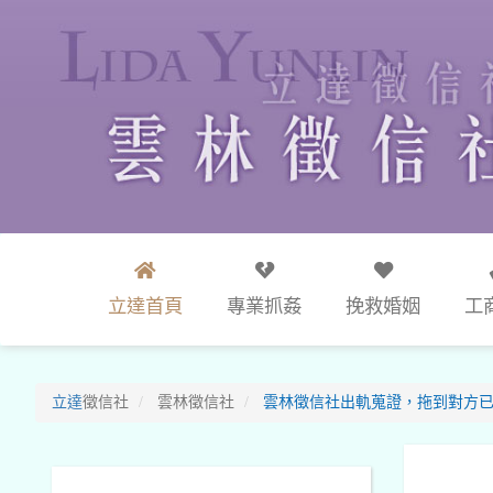
立達首頁
專業抓姦
挽救婚姻
工
立達
徵信社
雲林徵信社
雲林徵信社出軌蒐證，拖到對方