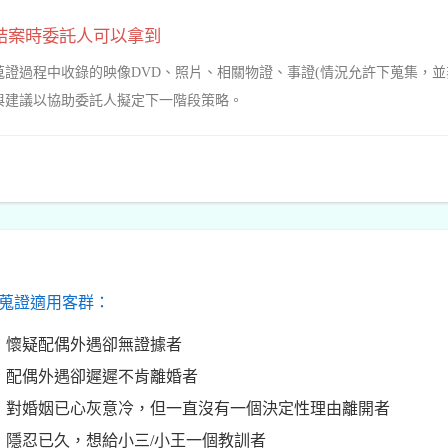
結案時委託人可以拿到
蒐證過程中收錄的映像DVD、照片、相關物證、事證(情況允許下蒐集，
與建議以協助委託人擬定下一階段策略。
蒐證適用客群：
懷疑配偶外遇卻無證據者
配偶外遇卻遲遲不肯離婚者
對婚姻已心灰意冷，但一直沒有一個決定性理由離開者
隱忍已久，想給小三/小王一個教訓者