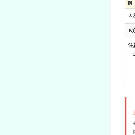
稱
A
B
注