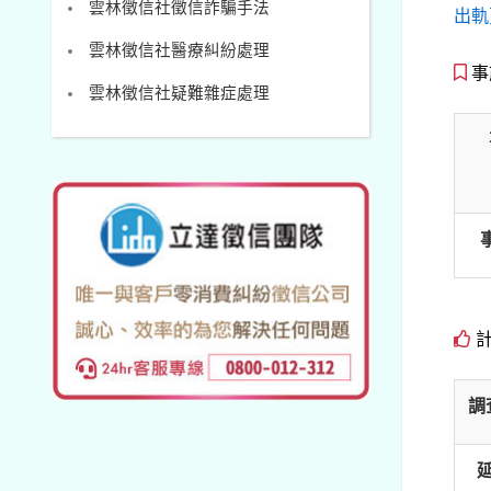
雲林徵信社徵信詐騙手法
出軌
雲林徵信社醫療糾紛處理
事
雲林徵信社疑難雜症處理
計
調