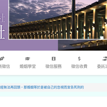
商徵信
婚姻學堂
徵信服務
徵信收費
委託
已經無法再回頭，那婚姻等於是被自己的忽視而宣告死刑的