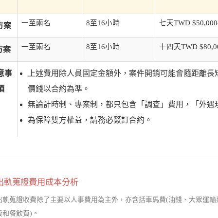
一至兩名
8至16小時
七天TWD $50,000
方案
一至兩名
8至16小時
十四天TWD $80,00
方案
意事
上述費用除人員固定金額外，案件開銷可能會隨距離長
項
價錢以合約為準。
無論計時制、專案制，都只包含「調查」費用，「外遇
為保障雙方權益，請務必簽訂合約。
出軌蒐證費用成本分析
出軌蒐證收費除了主要以人事費用為主外，亦含括車馬費(油錢、大眾運輸
費和餐飲費)。