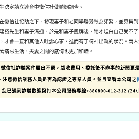
生決定請立達台中徵信社做婚姻調查。
在徵信社協助之下，發現妻子和老同學聯繫較為頻繁，並蒐集到
建議先生和妻子溝通，於是和妻子攤牌後，她才坦白自己受不了
，才會一直和其他人吐露心事，進而有了精神出軌的狀況。兩人
著猜忌生活，夫妻之間的感情也更加和睦。
徵信社詐騙案件層出不窮，超收費用、委託後不辦事的新聞更
、注意徵信業務人員是否為認證之專業人員。並且查看本公司之
您已遇到詐騙歡迎撥打本公司服務專線+886800-012-312 