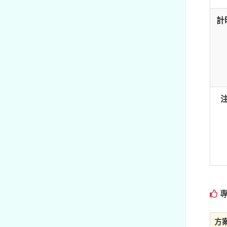
計
專
方