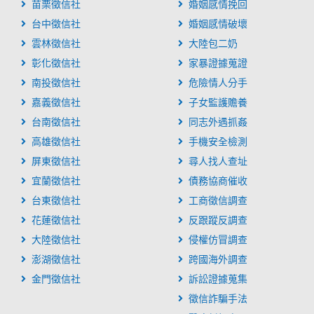
苗栗徵信社
婚姻感情挽回
台中徵信社
婚姻感情破壞
雲林徵信社
大陸包二奶
彰化徵信社
家暴證據蒐證
南投徵信社
危險情人分手
嘉義徵信社
子女監護贍養
台南徵信社
同志外遇抓姦
高雄徵信社
手機安全檢測
屏東徵信社
尋人找人查址
宜蘭徵信社
債務協商催收
台東徵信社
工商徵信調查
花蓮徵信社
反跟蹤反調查
大陸徵信社
侵權仿冒調查
澎湖徵信社
跨國海外調查
金門徵信社
訴訟證據蒐集
徵信詐騙手法