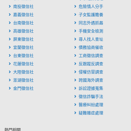
南投徵信社
危險情人分手
嘉義徵信社
子女監護贍養
台南徵信社
同志外遇抓姦
高雄徵信社
手機安全檢測
屏東徵信社
尋人找人查址
宜蘭徵信社
債務協商催收
台東徵信社
工商徵信調查
花蓮徵信社
反跟蹤反調查
大陸徵信社
侵權仿冒調查
澎湖徵信社
跨國海外調查
金門徵信社
訴訟證據蒐集
徵信詐騙手法
醫療糾紛處理
疑難雜症處理
熱門相關