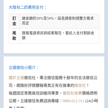
大陸包二奶費用支付：
訂
總金額的30%至50%，延長調查則視雙方需求
而定
金
尾
匯報蒐證資訊與結案報告，委託人支付剩餘金
額
款
立達徵信小簡介：
關於立達
徵信社，專注徵信服務十餘年的合法徵信公
司，網路好評媒體報導真正有在做事的
徵信社
！
每週固定業務員培訓維持專業，
徵信社收費
價格透明
公開。立達徵信免費諮詢專線：
0800-012-312
(24小時