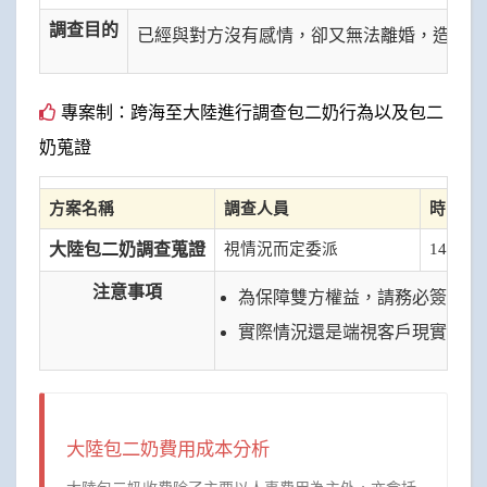
調查目的
已經與對方沒有感情，卻又無法離婚，造成您
專案制：跨海至大陸進行調查包二奶行為以及包二
奶蒐證
方案名稱
調查人員
時間/日
大陸包二奶調查蒐證
視情況而定委派
14個工
注意事項
為保障雙方權益，請務必簽訂合
實際情況還是端視客戶現實情況
大陸包二奶費用成本分析