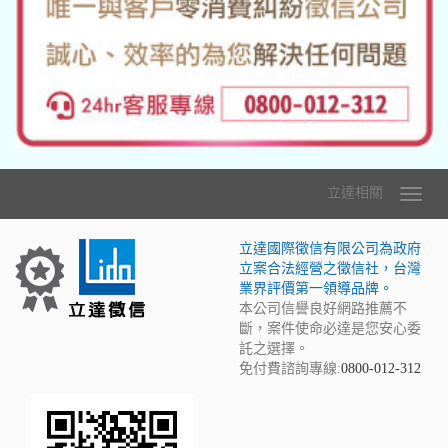
立達相關
立達國際徵信有限公司為政府
立案合法經營之徵信社，台灣
業界評價第一領導品牌。
本公司信譽良好網路推薦不
斷，案件使命必達是您安心委
託之選擇。
免付費諮詢專線:
0800-012-312