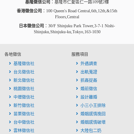
基隆徵信公司
：基隆市仁愛區仁一路109號2樓
香港徵信公司
：100 Queen's Road Central,6th,12th,&15th
Floors,Central
日本徵信公司
：30/F Shinjuku Park Tower,3-7-1 Nishi-
Shinjuku,Shinjuku-ku,Tokyo,163-1030
各地徵信
服務項目
基隆徵信社
外遇調查
台北徵信社
出軌蒐證
新北徵信社
抓姦捉姦
桃園徵信社
婚前徵信
中壢徵信社
設計離婚
新竹徵信社
小三小王排除
苗栗徵信社
婚姻感情挽回
台中徵信社
婚姻感情破壞
雲林徵信社
大陸包二奶