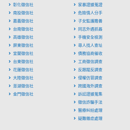
彰化徵信社
家暴證據蒐證
南投徵信社
危險情人分手
嘉義徵信社
子女監護贍養
台南徵信社
同志外遇抓姦
高雄徵信社
手機安全檢測
屏東徵信社
尋人找人查址
宜蘭徵信社
債務協商催收
台東徵信社
工商徵信調查
花蓮徵信社
反跟蹤反調查
大陸徵信社
侵權仿冒調查
澎湖徵信社
跨國海外調查
金門徵信社
訴訟證據蒐集
徵信詐騙手法
醫療糾紛處理
疑難雜症處理