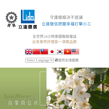
守護婚姻決不退讓
立達徵信把關幸福打擊小三
全世界24小時客服聯絡電話
台灣業界評價第一領導品牌
提供全球服務