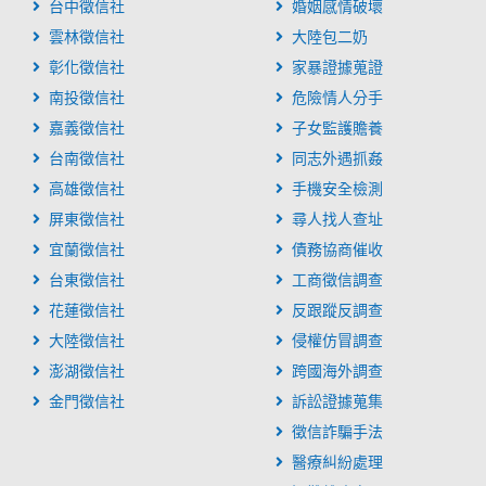
台中徵信社
婚姻感情破壞
雲林徵信社
大陸包二奶
彰化徵信社
家暴證據蒐證
南投徵信社
危險情人分手
嘉義徵信社
子女監護贍養
台南徵信社
同志外遇抓姦
高雄徵信社
手機安全檢測
屏東徵信社
尋人找人查址
宜蘭徵信社
債務協商催收
台東徵信社
工商徵信調查
花蓮徵信社
反跟蹤反調查
大陸徵信社
侵權仿冒調查
澎湖徵信社
跨國海外調查
金門徵信社
訴訟證據蒐集
徵信詐騙手法
醫療糾紛處理