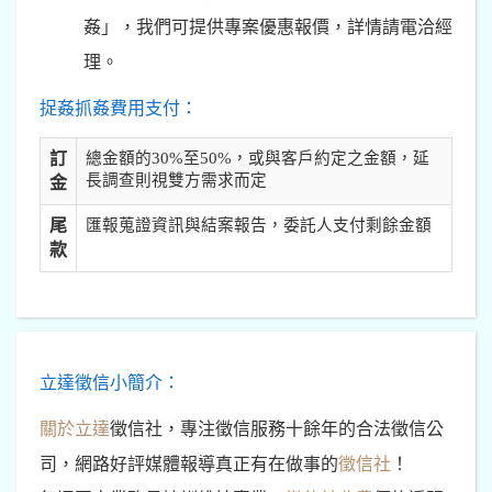
姦」，我們可提供專案優惠報價，詳情請電洽經
理。
捉姦抓姦費用支付：
訂
總金額的30%至50%，或與客戶約定之金額，延
長調查則視雙方需求而定
金
尾
匯報蒐證資訊與結案報告，委託人支付剩餘金額
款
立達徵信小簡介：
關於立達
徵信社，專注徵信服務十餘年的合法徵信公
司，網路好評媒體報導真正有在做事的
徵信社
！