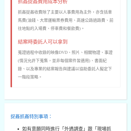
抓姦捉姦費用成本分析
抓姦捉姦收費除了主要以人事費用為主外，亦含括車
馬費(油錢、大眾運輸票券費用、高速公路過路費、前
往地點的入場費、停車費和餐飲費)。
結案時委託人可以拿到
蒐證過程中收錄的映像DVD、照片、相關物證、事證
(情況允許下蒐集，並非每個案件皆適用)、書面紀
錄、以及專業的結案報告與建議以協助委託人擬定下
一階段策略。
捉姦抓姦特別事項：
如有意願同時進行「外遇調查」跟「現場抓