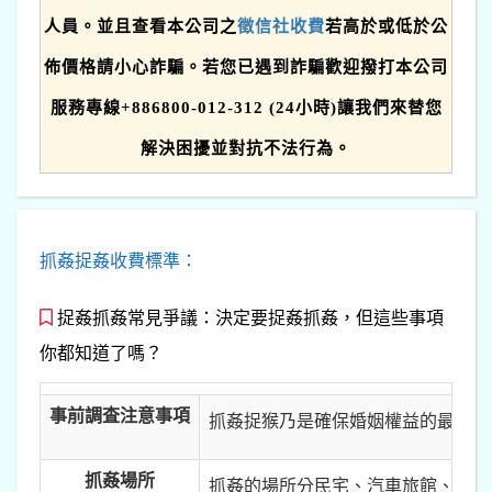
人員。並且查看本公司之
徵信社收費
若高於或低於公
佈價格請小心詐騙。若您已遇到詐騙歡迎撥打本公司
服務專線+886800-012-312 (24小時)讓我們來替您
解決困擾並對抗不法行為。
抓姦捉姦收費標準：
捉姦抓姦常見爭議：決定要捉姦抓姦，但這些事項
你都知道了嗎？
事前調査注意事項
抓姦捉猴乃是確保婚姻權益的最後一
抓姦場所
抓姦的場所分民宅、汽車旅館、車震