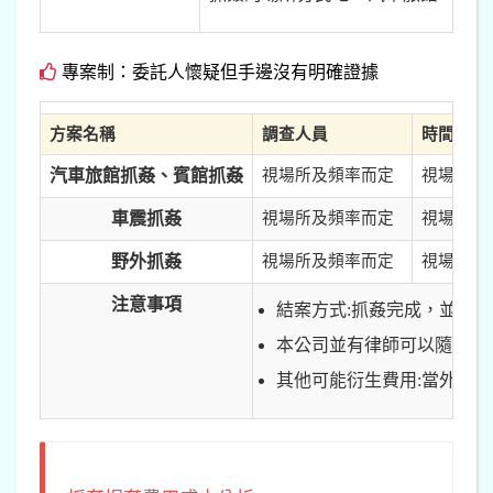
專案制：委託人懷疑但手邊沒有明確證據
方案名稱
調查人員
時間/日
汽車旅館抓姦、賓館抓姦
視場所及頻率而定
視場所及
車震抓姦
視場所及頻率而定
視場所及
野外抓姦
視場所及頻率而定
視場所及
注意事項
結案方式:抓姦完成，並同
本公司並有律師可以隨時提
其他可能衍生費用:當外遇