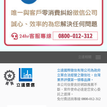
立達相關
立達國際徵信有限公司為政府
立案合法經營之徵信社，台灣
業界評價第一領導品牌。
本公司信譽良好網路推薦不
斷，案件使命必達是您安心委
託之選擇。
免付費諮詢專線:
0800-012-312