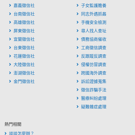
嘉義徵信社
子女監護贍養
台南徵信社
同志外遇抓姦
高雄徵信社
手機安全檢測
屏東徵信社
尋人找人查址
宜蘭徵信社
債務協商催收
台東徵信社
工商徵信調查
花蓮徵信社
反跟蹤反調查
大陸徵信社
侵權仿冒調查
澎湖徵信社
跨國海外調查
金門徵信社
訴訟證據蒐集
徵信詐騙手法
醫療糾紛處理
疑難雜症處理
熱門相關
談談怎麼辦？