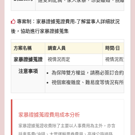
遭受到配偶、家人家暴，想要離婚、脫離對方
專案制：家暴證據蒐證費用-了解當事人詳細狀況
後，協助進行家暴證據蒐集
方案名稱
調查人員
時間/日
家暴證據蒐證
視情況而定
視情況而定
注意事項
為保障雙方權益，請務必簽訂合約。
視個案複雜度、難易度等情況有所不同
家暴證據蒐證費用成本分析
家暴證據蒐證收費除了主要以人事費用為主外，亦含
括車馬費(油錢、大眾運輸票券費用、高速公路過路