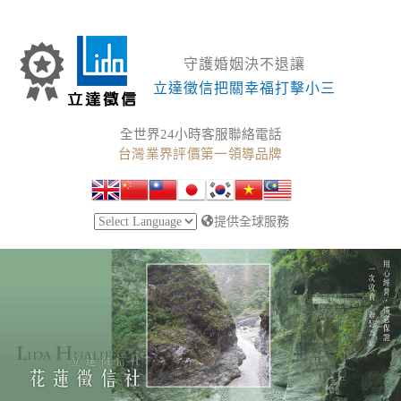
守護婚姻決不退讓
立達徵信把關幸福打擊小三
全世界24小時客服聯絡電話
台灣業界評價第一領導品牌
提供全球服務