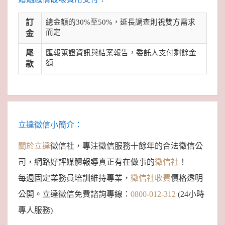
訂
總金額的30%至50%，延長調查則視雙方需求
而定
金
尾
匯報蒐證資訊與結案報告，委託人支付剩餘金
額
款
立達徵信小簡介：
關於立達
徵信社，專注徵信服務十餘年的合法徵信公
司，網路好評媒體報導真正有在做事的
徵信社
！
每週固定業務員培訓維持專業，
徵信社收費
價格透明
公開。立達徵信免費諮詢專線：
0800-012-312
(24小時
專人服務)