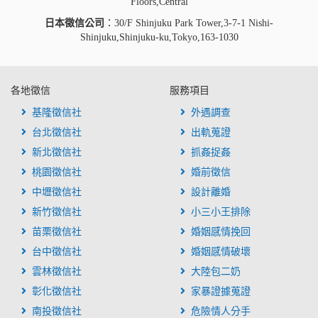
Floors,Central
日本徵信公司
：30/F Shinjuku Park Tower,3-7-1 Nishi-
Shinjuku,Shinjuku-ku,Tokyo,163-1030
各地徵信
服務項目
基隆徵信社
外遇調查
台北徵信社
出軌蒐證
新北徵信社
抓姦捉姦
桃園徵信社
婚前徵信
中壢徵信社
設計離婚
新竹徵信社
小三小王排除
苗栗徵信社
婚姻感情挽回
台中徵信社
婚姻感情破壞
雲林徵信社
大陸包二奶
彰化徵信社
家暴證據蒐證
南投徵信社
危險情人分手