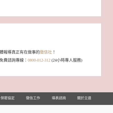
體報導真正有在做事的
徵信社
！
免費諮詢專線：
0800-012-312
(24小時專人服務)
保密協定
徵信工作
填表諮詢
關於立達