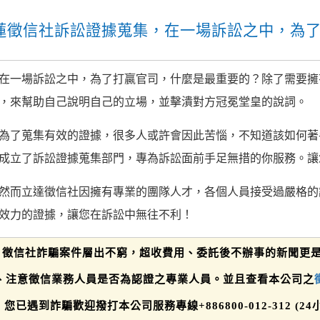
蓮徵信社訴訟證據蒐集，在一場訴訟之中，為
在一場訴訟之中，為了打贏官司，什麼是最重要的？除了需要擁
，來幫助自己說明自己的立場，並擊潰對方冠冕堂皇的說詞。
為了蒐集有效的證據，很多人或許會因此苦惱，不知道該如何著
成立了訴訟證據蒐集部門，專為訴訟面前手足無措的你服務。讓
然而立達徵信社因擁有專業的團隊人才，各個人員接受過嚴格的
效力的證據，讓您在訴訟中無往不利！
徵信社詐騙案件層出不窮，超收費用、委託後不辦事的新聞更
、注意徵信業務人員是否為認證之專業人員。並且查看本公司之
您已遇到詐騙歡迎撥打本公司服務專線+886800-012-312 