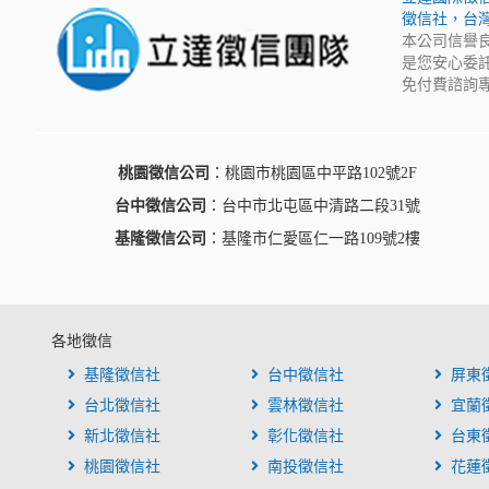
徵信社，台
本公司信譽
是您安心委
免付費諮詢專
桃園徵信公司
：桃園市桃園區中平路102號2F
台中徵信公司
：台中市北屯區中清路二段31號
基隆徵信公司
：基隆市仁愛區仁一路109號2樓
各地徵信
基隆徵信社
台中徵信社
屏東
台北徵信社
雲林徵信社
宜蘭
新北徵信社
彰化徵信社
台東
桃園徵信社
南投徵信社
花蓮