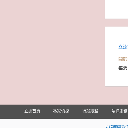
立達
關於
每週
立達首頁
私家偵探
行蹤跟監
法律服務
立達國際徵