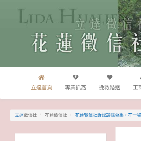
立達首頁
專業抓姦
挽救婚姻
工
立達
徵信社
花蓮徵信社
花蓮徵信社訴訟證據蒐集，在一