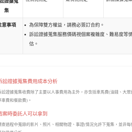
訟證據蒐
集
注意事項
為保障雙方權益，請務必簽訂合約。
訴訟證據蒐集服務價碼視個案複雜度、難易度等
估。
訴訟證據蒐集費用成本分析
訴訟證據蒐集收費除了主要以人事費用為主外，亦含括車馬費(油錢、大眾
停車費和餐飲費)。
結案時委託人可以拿到
調查過程中蒐錄的影片、照片、相關物證、事證(情況允許下蒐集，並非每