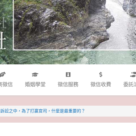
商徵信
婚姻學堂
徵信服務
徵信收費
委託
場訴訟之中，為了打贏官司，什麼是最重要的？