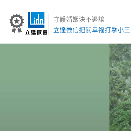
守護婚姻決不退讓
立達徵信把關幸福打擊小三