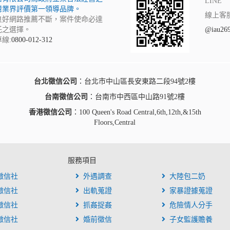
LINE
灣業界評價第一領導品牌。
線上客
良好網路推薦不斷，案件使命必達
託之選擇。
@iau26
線:
0800-012-312
台北徵信公司
：台北市中山區長安東路二段94號2樓
台南徵信公司
：台南市中西區中山路91號2樓
香港徵信公司
：100 Queen's Road Central,6th,12th,&15th
Floors,Central
服務項目
徵信社
外遇調查
大陸包二奶
徵信社
出軌蒐證
家暴證據蒐證
徵信社
抓姦捉姦
危險情人分手
徵信社
婚前徵信
子女監護贍養