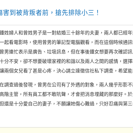
傷害到被背叛者前，搶先排除小三！
鍾姓婦人和曾姓男子是一對結婚三十餘年的夫妻，兩人都已經年
一起看電影時，使用曾男的筆記型電腦觀看，而在這個時候通訊
曾男連忙表示是廣告、垃圾訊息，但在事後鍾女想要再次確認訊
十分不安，卻不想要破壞家裡的和諧以及兩人之間的感情，選擇
讓兩個女兒看了甚是心疼，決心請立達徵信社私下調查，希望能
在調查過後發現，曾男在公司有了外遇的對象，兩人幾乎形影不
高階主管，所有員工都不敢吭聲，才會把消息埋藏的那麼好。於
但還是十分愛自己的妻子，不願讓她傷心難過，只好忍痛與第三