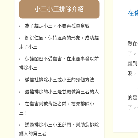
小三小王排除介紹
在
為了趕走小三，不要再孤軍奮戰
她沉住氣、保持溫柔的形象，成功趕
聚在
走了小三
了，
保護閨密不受傷害，在東窗事發以前
感到
排除小三
淚，
徵信社排除小三或小王的幾個方法
最難排除的小三是甘願做第三者的人
的是
在傷害到被背叛者前，搶先排除小
了，
三！
透過排除小三小王部門，幫助您排除
纏人的第三者