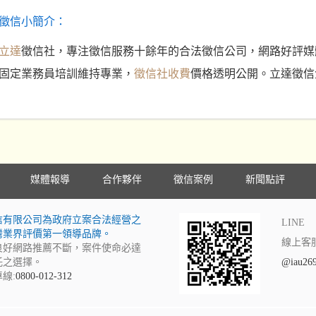
徵信小簡介：
立達
徵信社，專注徵信服務十餘年的合法徵信公司，網路好評媒
固定業務員培訓維持專業，
徵信社收費
價格透明公開。立達徵信
媒體報導
合作夥伴
徵信案例
新聞點評
信有限公司為政府立案合法經營之
LINE
灣業界評價第一領導品牌。
線上客
良好網路推薦不斷，案件使命必達
託之選擇。
@iau26
線:
0800-012-312