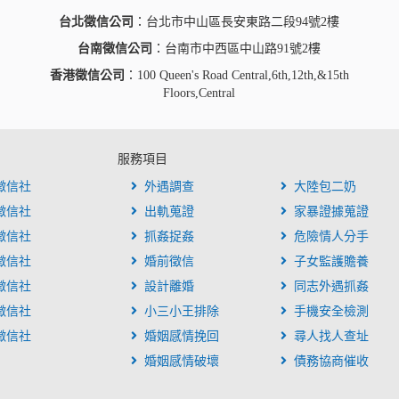
台北徵信公司
：台北市中山區長安東路二段94號2樓
台南徵信公司
：台南市中西區中山路91號2樓
香港徵信公司
：100 Queen's Road Central,6th,12th,&15th
Floors,Central
服務項目
徵信社
外遇調查
大陸包二奶
徵信社
出軌蒐證
家暴證據蒐證
徵信社
抓姦捉姦
危險情人分手
徵信社
婚前徵信
子女監護贍養
徵信社
設計離婚
同志外遇抓姦
徵信社
小三小王排除
手機安全檢測
徵信社
婚姻感情挽回
尋人找人查址
婚姻感情破壞
債務協商催收