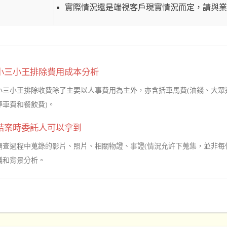
實際情況還是端視客戶現實情況而定，請與業
小三小王排除費用成本分析
小三小王排除收費除了主要以人事費用為主外，亦含括車馬費(油錢、大眾
停車費和餐飲費)。
結案時委託人可以拿到
調查過程中蒐錄的影片、照片、相關物證、事證(情況允許下蒐集，並非每
議和背景分析。