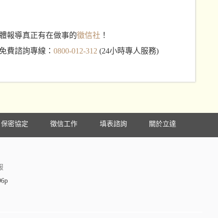
體報導真正有在做事的
徵信社
！
免費諮詢專線：
0800-012-312
(24小時專人服務)
保密協定
徵信工作
填表諮詢
關於立達
服
96p