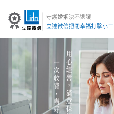
守護婚姻決不退讓
立達徵信把關幸福打擊小三