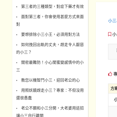
第三者的三種類型，對症下藥才有效
面對第三者，你會使用甚麼方式來面
小三
對
小
要想排除小三小王，必須用對方法
如何挽回出軌的丈夫，趕走令人厭惡
的小三？
閨密最難防！小心閨蜜變感情中的小
三
專
教您以機智鬥小三，迎回老公的心
方
用照妖鏡趕走小三？專家：不但沒用
還很愚蠢
老公不願和小三分開，大老婆用這招
讓小三自行離開