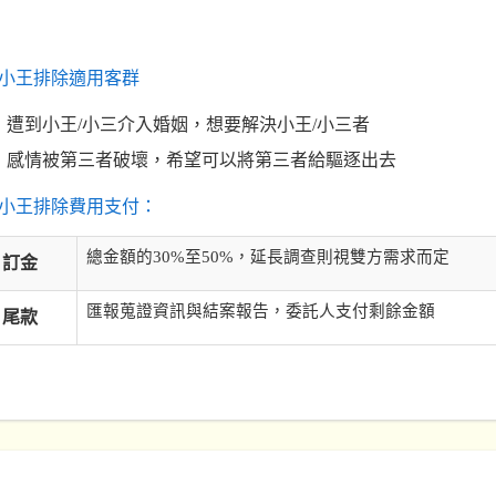
小王排除適用客群
遭到小王/小三介入婚姻，想要解決小王/小三者
感情被第三者破壞，希望可以將第三者給驅逐出去
小王排除費用支付：
總金額的30%至50%，延長調查則視雙方需求而定
訂金
匯報蒐證資訊與結案報告，委託人支付剩餘金額
尾款