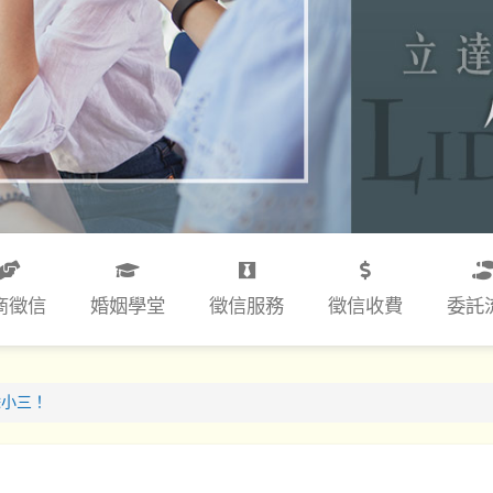
商徵信
婚姻學堂
徵信服務
徵信收費
委託
除小三！