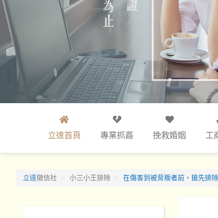
立達首頁
專業抓姦
挽救婚姻
工
立達
徵信社
小三小王排除
在傷害到被背叛者前，搶先排