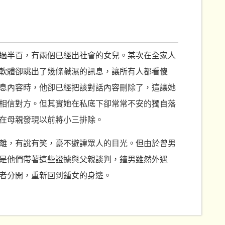
過半百，有兩個已經出社會的女兒。某次在全家人
軟體卻跳出了幾條鹹濕的訊息，讓所有人都看傻
息內容時，他卻已經把該對話內容刪除了，這讓她
相信對方。但其實她在私底下卻常常不安的獨自落
在母親發現以前將小三排除。
離，有說有笑，豪不避諱眾人的目光。但由於曾男
是他們帶著這些證據與父親談判，鐘男雖然外遇
者分開，重新回到鍾女的身邊。