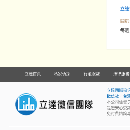
立達
關於
每週
立達首頁
私家偵探
行蹤跟監
法律服務
立達國際徵
徵信社，台
本公司信譽
是您安心委
免付費諮詢專