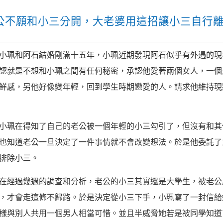
公不願和小三分開，大老婆用這招讓小三自行
小珮和阿石結婚剛滿十五年，小珮近期發現阿石似乎有外遇的現
認就是不想和小珮之間有任何秘密，承認他愛著兩個女人，一個
鮮感，另他好像變年輕，回到學生時期戀愛的人。請求他維持現
小珮在得知了自己的老公被一個年輕的小三勾引了，但沒有和其
也知道老公一旦決定了一件事情就不會改變想法。於是他委託了
排除小三。
在經過幾週的調查和分析，老公的小三其實還是大學生，被老公
，才會走這條不歸路。於是決定從小三下手，小珮寫了一封信給
樣與別人共用一個男人相當可惜。並且半威脅她若是被同學知道