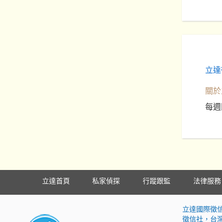
立達
關於
每週
立達首頁
私家偵探
行蹤跟監
法律服務
立達國際徵
徵信社，台