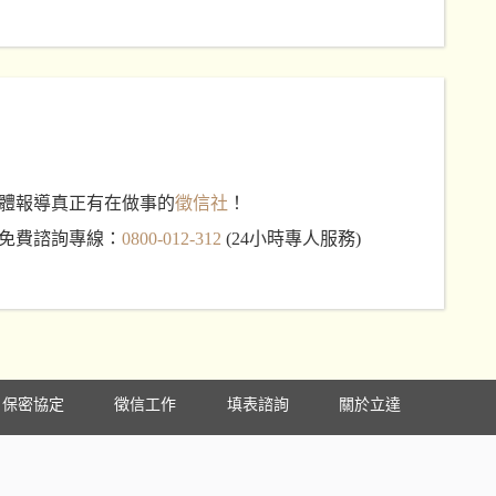
體報導真正有在做事的
徵信社
！
免費諮詢專線：
0800-012-312
(24小時專人服務)
保密協定
徵信工作
填表諮詢
關於立達