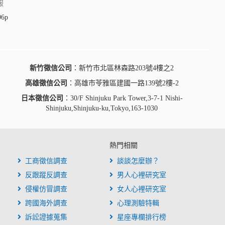
服
96p
新竹徵信公司
：新竹市北區林森路203號4樓之2
高雄徵信公司
：高雄市苓雅區建國一路139號2樓-2
日本徵信公司
：30/F Shinjuku Park Tower,3-7-1 Nishi-
Shinjuku,Shinjuku-ku,Tokyo,163-1030
熱門相關
工商徵信調查
談談怎麼辦？
反跟蹤反調查
男人心裡研究室
侵權仿冒調查
女人心裡研究室
跨國海外調查
心理測驗特輯
訴訟證據蒐集
星座專欄排行榜