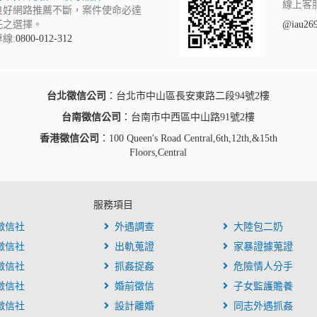
線上客
良好網路推薦不斷，案件使命必達
託之選擇。
@iau26
線:
0800-012-312
台北徵信公司
：台北市中山區長安東路二段94號2樓
台南徵信公司
：台南市中西區中山路91號2樓
香港徵信公司
：100 Queen's Road Central,6th,12th,&15th
Floors,Central
服務項目
徵信社
外遇調查
大陸包二奶
徵信社
出軌蒐證
家暴證據蒐證
徵信社
抓姦捉姦
危險情人分手
徵信社
婚前徵信
子女監護贍養
徵信社
設計離婚
同志外遇抓姦