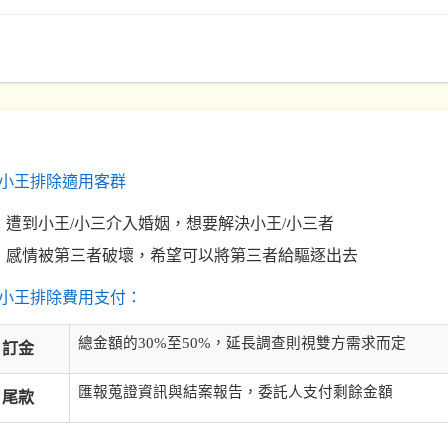
小王排除適用客群
遭到小王/小三介入婚姻，想要解決小王/小三者
感情被第三者破壞，希望可以將第三者給驅逐出去
小王排除費用支付：
總金額的30%至50%，延長調查則視雙方需求而定
訂金
匯報蒐證資訊與結案報告，委託人支付剩餘金額
尾款