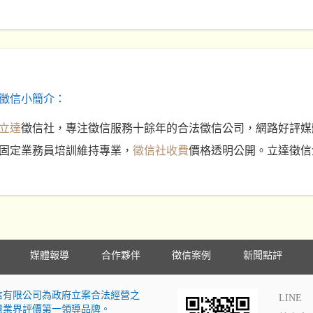
徵信小簡介：
立達
徵信社，專注徵信服務十餘年的合法徵信公司，網路好評媒
固定業務員培訓維持專業，
徵信社收費
價格透明公開。立達徵信
媒體報導
合作夥伴
徵信案例
新聞點評
信有限公司為政府立案合法經營之
LINE
灣業界評價第一領導品牌。