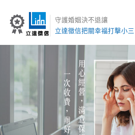
守護婚姻決不退讓
立達徵信把關幸福打擊小三