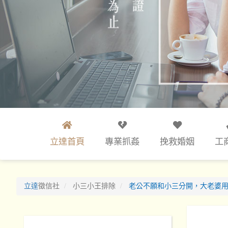
立達首頁
專業抓姦
挽救婚姻
工
立達
徵信社
小三小王排除
老公不願和小三分開，大老婆