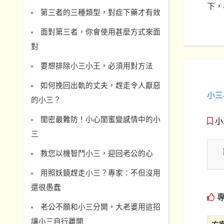
下，
第三者的三種類型，對症下藥才有效
面對第三者，你會使用甚麼方式來面
對
要想排除小三小王，必須用對方法
如何挽回出軌的丈夫，趕走令人厭惡
小三
的小三？
閨密最難防！小心閨蜜變感情中的小
小
三
教您以機智鬥小三，迎回老公的心
用照妖鏡趕走小三？專家：不但沒用
還很愚蠢
專
老公不願和小三分開，大老婆用這招
讓小三自行離開