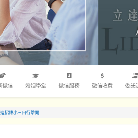
商徵信
婚姻學堂
徵信服務
徵信收費
委託
用這招讓小三自行離開