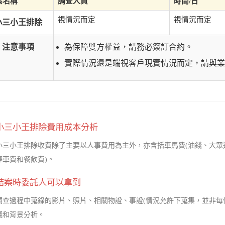
案名稱
調查人員
時間/日
視情況而定
視情況而定
小三小王排除
注意事項
為保障雙方權益，請務必簽訂合約。
實際情況還是端視客戶現實情況而定，請與業
小三小王排除費用成本分析
小三小王排除收費除了主要以人事費用為主外，亦含括車馬費(油錢、大眾
停車費和餐飲費)。
結案時委託人可以拿到
調查過程中蒐錄的影片、照片、相關物證、事證(情況允許下蒐集，並非每
議和背景分析。