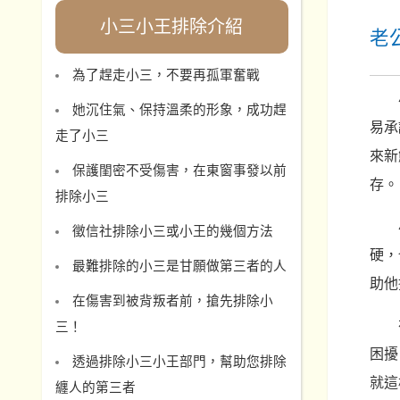
小三小王排除介紹
老
為了趕走小三，不要再孤軍奮戰
她沉住氣、保持溫柔的形象，成功趕
易承
走了小三
來新
保護閨密不受傷害，在東窗事發以前
存。
排除小三
徵信社排除小三或小王的幾個方法
硬，
最難排除的小三是甘願做第三者的人
助他
在傷害到被背叛者前，搶先排除小
三！
困擾
透過排除小三小王部門，幫助您排除
就這
纏人的第三者