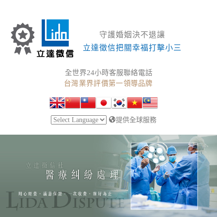
守護婚姻決不退讓
立達徵信把關幸福打擊小三
全世界24小時客服聯絡電話
台灣業界評價第一領導品牌
提供全球服務