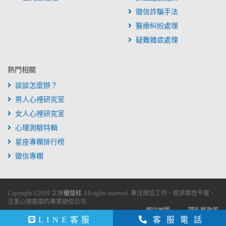
徵信詐騙手法
醫療糾紛處理
疑難雜症處理
熱門相關
談談怎麼辦？
男人心裡研究室
女人心裡研究室
心理測驗特輯
星座專欄排行榜
徵信專欄
Copyright ©
2019
立達
徵信社
All rights reserved. 專注徵信工作、追求兩性平權、
注重心理層面的專業徵信公司.
網站地圖
隱私權政策
LINE客服
客服電話