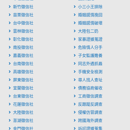
新竹徵信社
小三小王排除
苗栗徵信社
婚姻感情挽回
台中徵信社
婚姻感情破壞
雲林徵信社
大陸包二奶
彰化徵信社
家暴證據蒐證
南投徵信社
危險情人分手
嘉義徵信社
子女監護贍養
台南徵信社
同志外遇抓姦
高雄徵信社
手機安全檢測
屏東徵信社
尋人找人查址
宜蘭徵信社
債務協商催收
台東徵信社
工商徵信調查
花蓮徵信社
反跟蹤反調查
大陸徵信社
侵權仿冒調查
澎湖徵信社
跨國海外調查
金門徵信社
訴訟證據蒐集