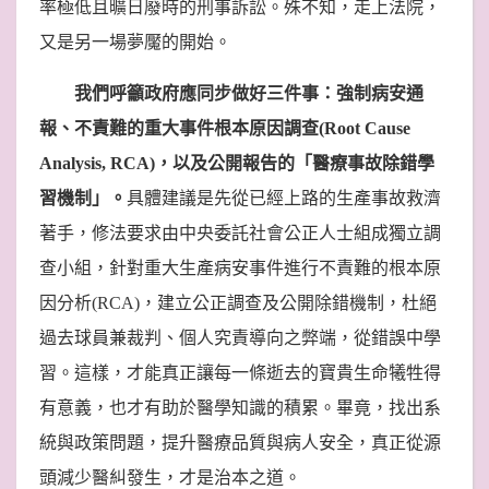
率極低且曠日廢時的刑事訴訟。殊不知，走上法院，
又是另一場夢魘的開始。
我們呼籲政府應同步做好三件事：強制病安通
報、不責難的重大事件根本原因調查(Root Cause
Analysis, RCA)，以及公開報告的「醫療事故除錯學
習機制」。
具體建議是先從已經上路的生產事故救濟
著手，修法要求由中央委託社會公正人士組成獨立調
查小組，針對重大生產病安事件進行不責難的根本原
因分析(RCA)，建立公正調查及公開除錯機制，杜絕
過去球員兼裁判、個人究責導向之弊端，從錯誤中學
習。這樣，才能真正讓每一條逝去的寶貴生命犧牲得
有意義，也才有助於醫學知識的積累。畢竟，找出系
統與政策問題，提升醫療品質與病人安全，真正從源
頭減少醫糾發生，才是治本之道。