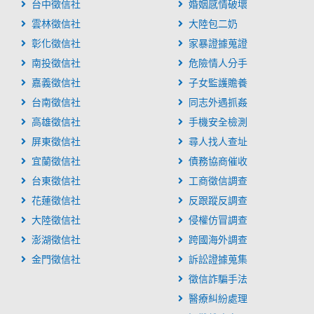
台中徵信社
婚姻感情破壞
雲林徵信社
大陸包二奶
彰化徵信社
家暴證據蒐證
南投徵信社
危險情人分手
嘉義徵信社
子女監護贍養
台南徵信社
同志外遇抓姦
高雄徵信社
手機安全檢測
屏東徵信社
尋人找人查址
宜蘭徵信社
債務協商催收
台東徵信社
工商徵信調查
花蓮徵信社
反跟蹤反調查
大陸徵信社
侵權仿冒調查
澎湖徵信社
跨國海外調查
金門徵信社
訴訟證據蒐集
徵信詐騙手法
醫療糾紛處理