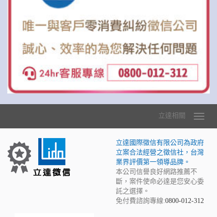
立達相關
立達國際徵信有限公司為政府
立案合法經營之徵信社，台灣
業界評價第一領導品牌。
本公司信譽良好網路推薦不
斷，案件使命必達是您安心委
託之選擇。
免付費諮詢專線:
0800-012-312