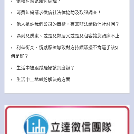
債權糾紛該如何處理？
消費糾紛請求徵信社法律協助及取證調查！
他人搶註我們公司的商標，有無辦法請徵信社討回？
遇到惡房東、或是惡鄰居又或是惡租客讓您頭痛不止
利益衝突、情感摩擦導致對方持續騷擾不肯罷手該如
何是好？
生活中被跟蹤騷擾該怎麼辦？
生活中土地糾紛解決的方案