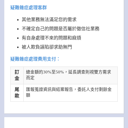
疑難雜症處理客群
其他業務無法滿足您的需求
不確定自己的問題是否屬於徵信社業務
有自身處理不來的問題和麻煩
被人欺負誣陷卻求助無門
疑難雜症處理費用支付：
訂
總金額的30%至50%，延長調查則視雙方需求
而定
金
尾
匯報蒐證資訊與結案報告，委託人支付剩餘金
額
款