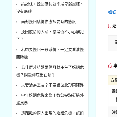
請記住，挽回感情並不是卑躬屈膝、
沒有底線
婚姻
面對挽回感情你應該要有的態度
婚
挽回感情的大忌，您是否不小心觸犯
了？
若想要挽回一段感情，一定要看清挽
回時機
專
為什麼才結婚兩個月就產生了婚姻危
機？問題到底出在哪？
方
夫妻淪為室友？不要讓彼此形同陌路
婚
中年婚姻危機來臨！教您幾點挺過外
遇風暴
注
遠距離的兩人出現的婚姻危機，該如