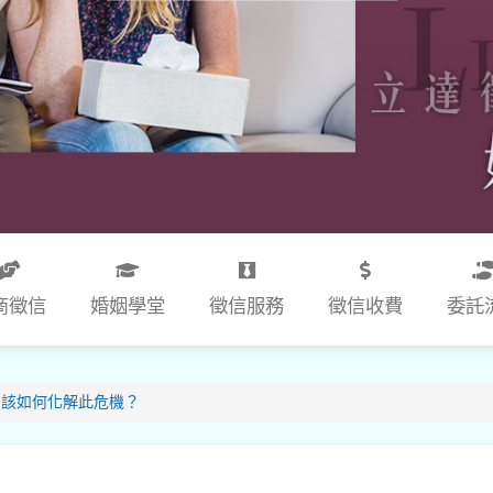
商徵信
婚姻學堂
徵信服務
徵信收費
委託
，該如何化解此危機？