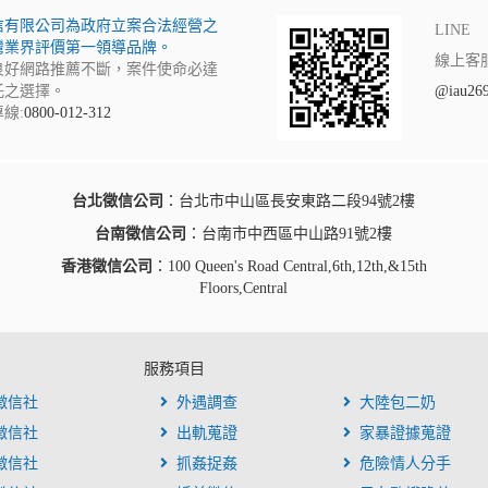
信有限公司為政府立案合法經營之
LINE
灣業界評價第一領導品牌。
線上客
良好網路推薦不斷，案件使命必達
託之選擇。
@iau26
線:
0800-012-312
台北徵信公司
：台北市中山區長安東路二段94號2樓
台南徵信公司
：台南市中西區中山路91號2樓
香港徵信公司
：100 Queen's Road Central,6th,12th,&15th
Floors,Central
服務項目
徵信社
外遇調查
大陸包二奶
徵信社
出軌蒐證
家暴證據蒐證
徵信社
抓姦捉姦
危險情人分手