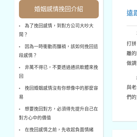
婚姻感情挽回介紹
遠
為了挽回感情，到對方公司大吵大
鬧？
打拼
因為一時衝動而釀禍，該如何挽回這
離的
段感情？
做調
非萬不得已，不要透過通訊軟體來挽
回
與老
挽回婚姻感情沒有你想像中的那麼容
易
們的
想要挽回對方，必須得先提升自己在
對方心中的價值
在挽回感情之前，先收起負面情緒