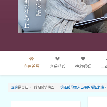
立達首頁
專業抓姦
挽救婚姻
工
立達
徵信社
婚姻感情挽回
遠距離的兩人出現的婚姻危機