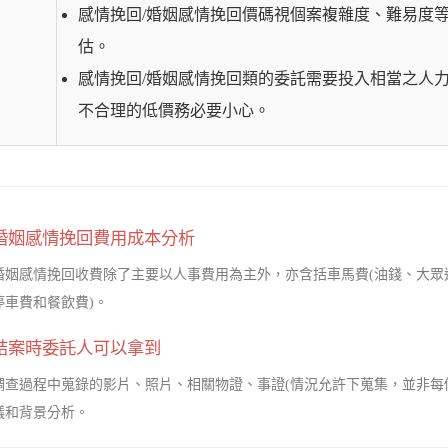
感情挽回/婚姻感情挽回價碼視個案複雜度、難易度
估。
感情挽回/婚姻感情挽回類的委託需要投入相當之人
不合理的低價務必要小心。
婚姻感情挽回費用成本分析
婚姻感情挽回收費除了主要以人事費用為主外，亦含括車馬費(油錢、大眾
停車費和餐飲費)。
結案時委託人可以拿到
調查過程中蒐錄的影片、照片、相關物證、事證(情況允許下蒐集，並非每
議和背景分析。