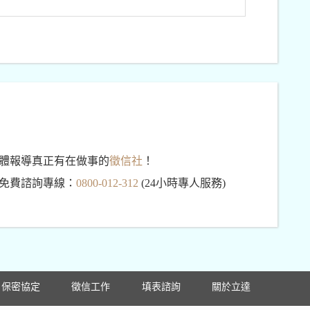
體報導真正有在做事的
徵信社
！
免費諮詢專線：
0800-012-312
(24小時專人服務)
保密協定
徵信工作
填表諮詢
關於立達