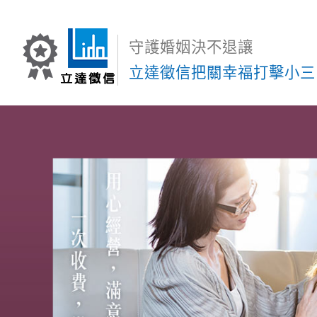
守護婚姻決不退讓
立達徵信把關幸福打擊小三