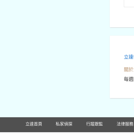
立達
關於
每週
立達首頁
私家偵探
行蹤跟監
法律服務