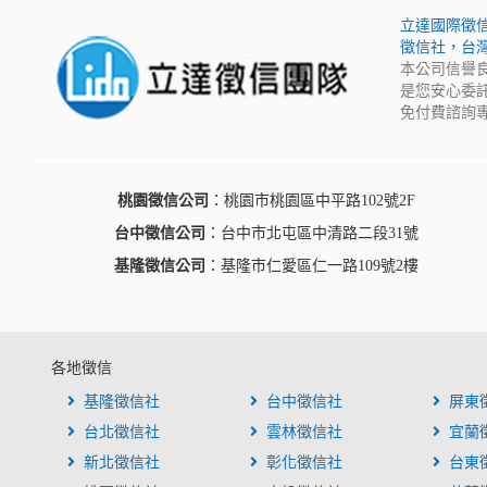
立達國際徵
徵信社，台
本公司信譽
是您安心委
免付費諮詢專
桃園徵信公司
：桃園市桃園區中平路102號2F
台中徵信公司
：台中市北屯區中清路二段31號
基隆徵信公司
：基隆市仁愛區仁一路109號2樓
各地徵信
基隆徵信社
台中徵信社
屏東
台北徵信社
雲林徵信社
宜蘭
新北徵信社
彰化徵信社
台東