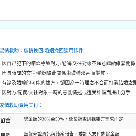
感情救助：感情挽回/婚姻挽回適用條件
因自己犯下的錯誤導致對方/配偶/交往對象不願意繼續維繫關係
因長時間的交往/婚姻彼此關係由濃轉淡甚而變質。
有論及婚嫁的可能的雙方，卻因為一時理念不合而打消結婚念
因對方/配偶/交往對象一時的意亂情迷或遭受詐騙而提出分手
感情救助費用支付：
總金額的30%至50%，延長調查則視雙方需求而定
訂金
匯報蒐證資訊與結案報告，委託人支付剩餘金額
尾款