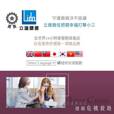
守護婚姻決不退讓
立達徵信把關幸福打擊小三
全世界24小時客服聯絡電話
台灣業界評價第一領導品牌
提供全球服務