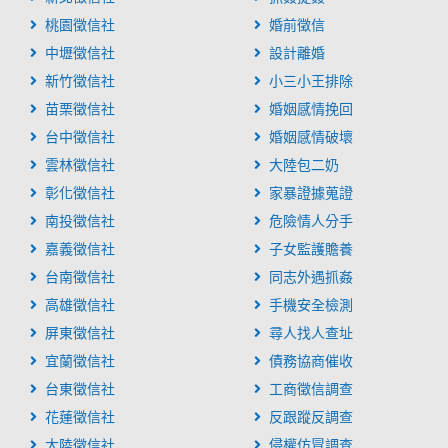
桃園徵信社
婚前徵信
中壢徵信社
設計離婚
新竹徵信社
小三小王排除
苗栗徵信社
婚姻感情挽回
台中徵信社
婚姻感情破壞
雲林徵信社
大陸包二奶
彰化徵信社
家暴證據蒐證
南投徵信社
危險情人分手
嘉義徵信社
子女監護贍養
台南徵信社
同志外遇抓姦
高雄徵信社
手機安全檢測
屏東徵信社
尋人找人查址
宜蘭徵信社
債務協商催收
台東徵信社
工商徵信調查
花蓮徵信社
反跟蹤反調查
大陸徵信社
侵權仿冒調查