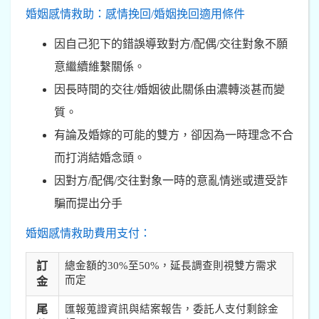
婚姻感情救助：感情挽回/婚姻挽回適用條件
因自己犯下的錯誤導致對方/配偶/交往對象不願
意繼續維繫關係。
因長時間的交往/婚姻彼此關係由濃轉淡甚而變
質。
有論及婚嫁的可能的雙方，卻因為一時理念不合
而打消結婚念頭。
因對方/配偶/交往對象一時的意亂情迷或遭受詐
騙而提出分手
婚姻感情救助費用支付：
訂
總金額的30%至50%，延長調查則視雙方需求
而定
金
尾
匯報蒐證資訊與結案報告，委託人支付剩餘金