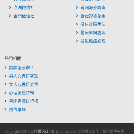
澎湖徵信社
跨國海外調查
金門徵信社
訴訟證據蒐集
徵信詐騙手法
醫療糾紛處理
疑難雜症處理
熱門相關
談談怎麼辦？
男人心裡研究室
女人心裡研究室
心理測驗特輯
星座專欄排行榜
徵信專欄
Copyright ©
2019
立達
徵信社
All rights reserved. 專注徵信工作、追求兩性平權、