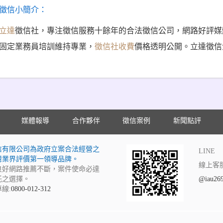
徵信小簡介：
立達
徵信社，專注徵信服務十餘年的合法徵信公司，網路好評媒
固定業務員培訓維持專業，
徵信社收費
價格透明公開。立達徵信
媒體報導
合作夥伴
徵信案例
新聞點評
信有限公司為政府立案合法經營之
LINE
灣業界評價第一領導品牌。
線上客
良好網路推薦不斷，案件使命必達
託之選擇。
@iau26
線:
0800-012-312