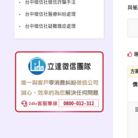
台中徵信社徵信詐騙手法
與催
台中徵信社醫療糾紛處理
台中徵信社疑難雜症處理
專
方
債