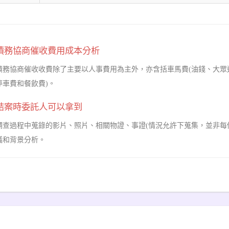
債務協商催收費用成本分析
債務協商催收收費除了主要以人事費用為主外，亦含括車馬費(油錢、大眾
停車費和餐飲費)。
結案時委託人可以拿到
調查過程中蒐錄的影片、照片、相關物證、事證(情況允許下蒐集，並非每
議和背景分析。