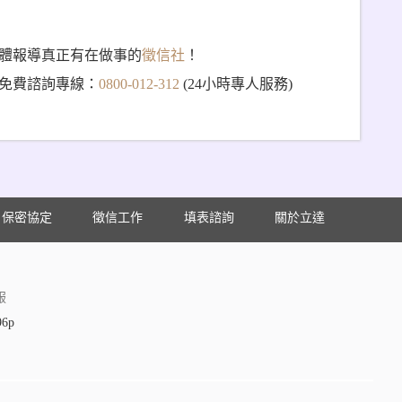
體報導真正有在做事的
徵信社
！
免費諮詢專線：
0800-012-312
(24小時專人服務)
保密協定
徵信工作
填表諮詢
關於立達
服
96p