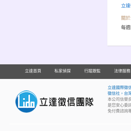
立達
關於
每週
立達首頁
私家偵探
行蹤跟監
法律服務
立達國際徵
徵信社，台
本公司信譽
是您安心委
免付費諮詢專