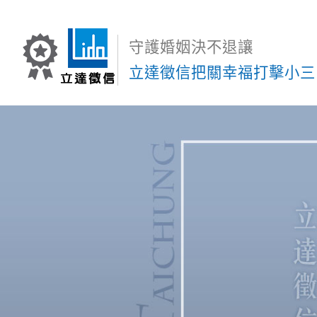
守護婚姻決不退讓
立達徵信把關幸福打擊小三