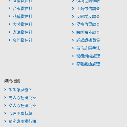
宜蘭徵信社
債務協商催收
台東徵信社
工商徵信調查
花蓮徵信社
反跟蹤反調查
大陸徵信社
侵權仿冒調查
澎湖徵信社
跨國海外調查
金門徵信社
訴訟證據蒐集
徵信詐騙手法
醫療糾紛處理
疑難雜症處理
熱門相關
談談怎麼辦？
男人心裡研究室
女人心裡研究室
心理測驗特輯
星座專欄排行榜