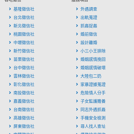
基隆徵信社
外遇調查
台北徵信社
出軌蒐證
新北徵信社
抓姦捉姦
桃園徵信社
婚前徵信
中壢徵信社
設計離婚
新竹徵信社
小三小王排除
苗栗徵信社
婚姻感情挽回
台中徵信社
婚姻感情破壞
雲林徵信社
大陸包二奶
彰化徵信社
家暴證據蒐證
南投徵信社
危險情人分手
嘉義徵信社
子女監護贍養
台南徵信社
同志外遇抓姦
高雄徵信社
手機安全檢測
屏東徵信社
尋人找人查址