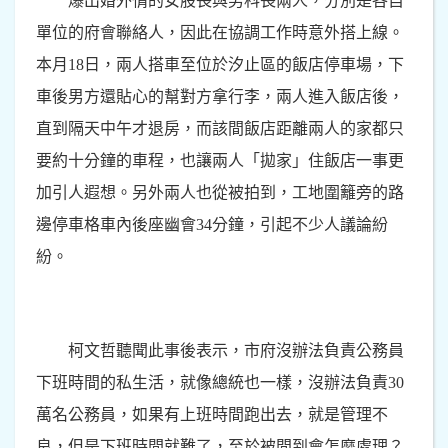
爆出婚外情的女股長與男科長兩人，分別是各自
單位的府會聯絡人，因此在協調工作時意外搭上線。
本月18日，兩人搭車至位於汐止區的飯店停車場，下
車後男方還貼心的幫對方拿行李，兩人進入飯店後，
直到隔天中午才退房，而該間飯店距離兩人的家都只
要約十分鐘的車程，也讓兩人「拋家」住飯店一事更
加引人遐想。另外兩人也從被拍到，工地圍籬旁的路
邊停車格車內後座幽會34分鐘，引起不少人議論紛
紛。
柯文哲聽聞此事後表示，市府沒辦法負責公務員
下班時間的私生活，就像總統也一樣，沒辦法負責30
萬名公務員，如果有上班時間跑出去，就是管理不
良，但是下班時間就難了，至於被問到會怎麼處理？