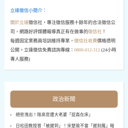
立達徵信小簡介：
關於立達
徵信社，專注徵信服務十餘年的合法徵信公
司，網路好評媒體報導真正有在做事的
徵信社
！
每週固定業務員培訓維持專業，
徵信社收費
價格透明
公開。立達徵信免費諮詢專線：
0800-012-312
(24小時
專人服務)
政治新聞
絕密洩出！陸高官遭大老婆「捉姦在床」
日松田教授曾「被遲到」！宋楚瑜不當「遲刻魔」暗