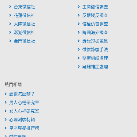
台東徵信社
工商徵信調查
花蓮徵信社
反跟蹤反調查
大陸徵信社
侵權仿冒調查
澎湖徵信社
跨國海外調查
金門徵信社
訴訟證據蒐集
徵信詐騙手法
醫療糾紛處理
疑難雜症處理
熱門相關
談談怎麼辦？
男人心裡研究室
女人心裡研究室
心理測驗特輯
星座專欄排行榜
徵信專欄