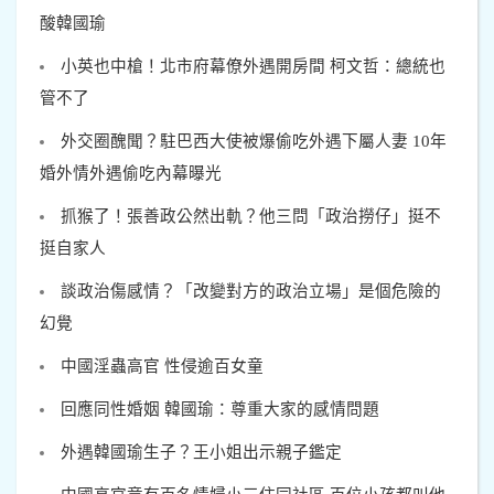
酸韓國瑜
小英也中槍！北市府幕僚外遇開房間 柯文哲：總統也
管不了
外交圈醜聞？駐巴西大使被爆偷吃外遇下屬人妻 10年
婚外情外遇偷吃內幕曝光
抓猴了！張善政公然出軌？他三問「政治撈仔」挺不
挺自家人
談政治傷感情？「改變對方的政治立場」是個危險的
幻覺
中國淫蟲高官 性侵逾百女童
回應同性婚姻 韓國瑜：尊重大家的感情問題
外遇韓國瑜生子？王小姐出示親子鑑定