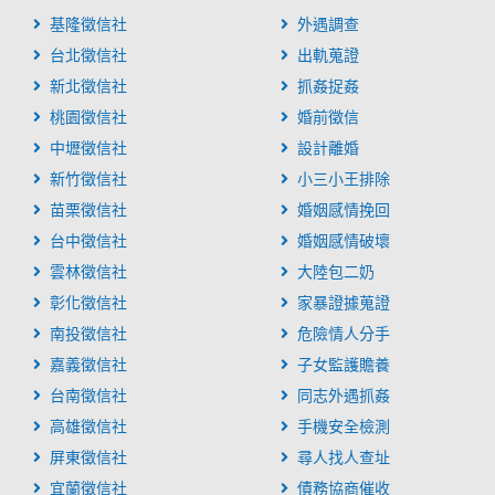
基隆徵信社
外遇調查
台北徵信社
出軌蒐證
新北徵信社
抓姦捉姦
桃園徵信社
婚前徵信
中壢徵信社
設計離婚
新竹徵信社
小三小王排除
苗栗徵信社
婚姻感情挽回
台中徵信社
婚姻感情破壞
雲林徵信社
大陸包二奶
彰化徵信社
家暴證據蒐證
南投徵信社
危險情人分手
嘉義徵信社
子女監護贍養
台南徵信社
同志外遇抓姦
高雄徵信社
手機安全檢測
屏東徵信社
尋人找人查址
宜蘭徵信社
債務協商催收