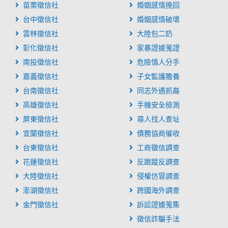
苗栗徵信社
婚姻感情挽回
台中徵信社
婚姻感情破壞
雲林徵信社
大陸包二奶
彰化徵信社
家暴證據蒐證
南投徵信社
危險情人分手
嘉義徵信社
子女監護贍養
台南徵信社
同志外遇抓姦
高雄徵信社
手機安全檢測
屏東徵信社
尋人找人查址
宜蘭徵信社
債務協商催收
台東徵信社
工商徵信調查
花蓮徵信社
反跟蹤反調查
大陸徵信社
侵權仿冒調查
澎湖徵信社
跨國海外調查
金門徵信社
訴訟證據蒐集
徵信詐騙手法