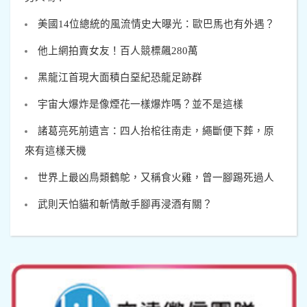
美國14位總統的風流情史大曝光：歐巴馬也有外遇？
他上網拍賣女友！百人競標飆280萬
黑龍江首現大面積白堊紀恐龍足跡群
宇宙大爆炸是像煙花一樣爆炸嗎？並不是這樣
諸葛亮死前遺言：四人抬棺往南走，繩斷便下葬，原
來有這樣天機
世界上最凶鳥類鶴鴕，又稱食火雞，曾一腳踢死過人
武則天怕貓和斬情敵手腳再浸酒有關？