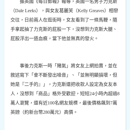
據英國《每日郵報》報導，英國一名男子力克斯
（Dale Leeks），與女友葛麗芙（Kelly Greaves）相戀
交往，日前兩人在逛街時，女友看到了一條馬鞭，隨
手拿起抽了力克斯的屁股一下，沒想到力克斯大腿、
屁股浮出一道血痕，當下他並無真的發火。
事後力克斯一時「賭氣」將女友上網拍賣，並在
敘述寫下「會不斷發出噪音」、「並無明顯損壞，但
她是『二手的』」，力克斯還把收款人設定為女友本
人，沒想到「商品」格外受歡迎，短短24小時內超過8
萬人瀏覽，還有近100名網友競標，最後價格飆到7萬
英鎊（約新台幣280萬元）高價。