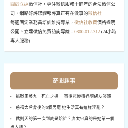
關於立達
徵信社，專注徵信服務十餘年的合法徵信公
司，網路好評媒體報導真正有在做事的
徵信社
！
每週固定業務員培訓維持專業，
徵信社收費
價格透明
公開。立達徵信免費諮詢專線：
0800-012-312
(24小時
專人服務)
奇聞趣事
挑戰馬英九「死亡之握」 事後悲慘遭遇讓網友笑翻
慈禧太后背後的6個男寵 她生活真有這樣淫亂？
武則天的第一次到底是給誰？唐太宗真的是她第一個
男人嗎？