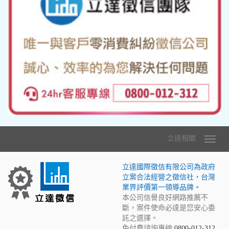
立達相關
立達國際徵信有限公司為政府
立案合法經營之徵信社，台灣
業界評價第一領導品牌。
本公司信譽良好網路推薦不
斷，案件使命必達是您安心委
託之選擇。
免付費諮詢專線:
0800-012-312