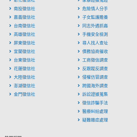
彰化徵信社
家暴證據蒐證
南投徵信社
危險情人分手
嘉義徵信社
子女監護贍養
台南徵信社
同志外遇抓姦
高雄徵信社
手機安全檢測
屏東徵信社
尋人找人查址
宜蘭徵信社
債務協商催收
台東徵信社
工商徵信調查
花蓮徵信社
反跟蹤反調查
大陸徵信社
侵權仿冒調查
澎湖徵信社
跨國海外調查
金門徵信社
訴訟證據蒐集
徵信詐騙手法
醫療糾紛處理
疑難雜症處理