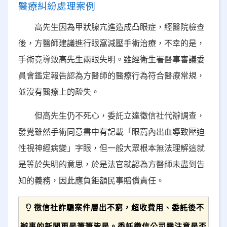
醫療糾紛處理案例
高先生因為甲狀腺亢進造成凸眼症，經醫院檢查
後，方醫師建議進行眼窩減壓手術治療，不幸的是，
手術竟導致高先生兩眼失明。雖經衛生署醫事審議委
員會鑑定報告認為方醫師的醫療行為符合醫療常規，
並沒有醫療上的疏失。
但高先生仍不死心，委託立達徵信社代辦調查，
發覺雖然手術同意書中有記載「眼窩內出血導致壓迫
性視神經病變」字眼，但一般大眾根本無法理解這就
是等於失明的意思，於是法官就認為方醫師未盡到告
知的義務，因此應負鉅額民事賠償責任。
徵信社詐騙案件層出不窮，超收費用、委託後不
辦事的新聞更是筆筆皆是。委託徵信公司需注意是否