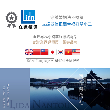
守護婚姻決不退讓
立達徵信把關幸福打擊小三
全世界24小時客服聯絡電話
台灣業界評價第一領導品牌
提供全球服務