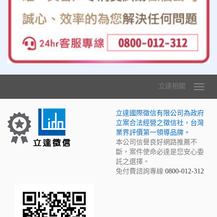
立達相關
立達國際徵信有限公司為政府
立案合法經營之徵信社，台灣
業界評價第一領導品牌。
本公司信譽良好網路推薦不
斷，案件使命必達是您安心委
託之選擇。
免付費諮詢專線:
0800-012-312