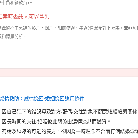
停車費和餐飲費)。
結案時委託人可以拿到
調查過程中蒐錄的影片、照片、相關物證、事證(情況允許下蒐集，並非每
議和背景分析。
感情救助：感情挽回/婚姻挽回適用條件
因自己犯下的錯誤導致對方/配偶/交往對象不願意繼續維繫關係
因長時間的交往/婚姻彼此關係由濃轉淡甚而變質。
有論及婚嫁的可能的雙方，卻因為一時理念不合而打消結婚念