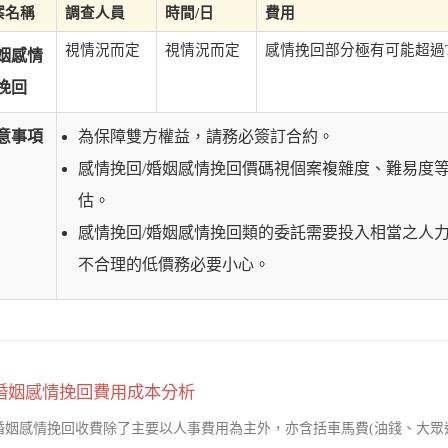
案名稱
調查人員
時間/日
費用
視情況而定
視情況而定
感情挽回部分極有可能超過TW
姻感情
挽回
意事項
為保障雙方權益，請務必簽訂合約。
感情挽回/婚姻感情挽回價碼視個案複雜度、難易度
估。
感情挽回/婚姻感情挽回類的委託需要投入相當之人
不合理的低價務必要小心。
婚姻感情挽回費用成本分析
婚姻感情挽回收費除了主要以人事費用為主外，亦含括車馬費(油錢、大眾