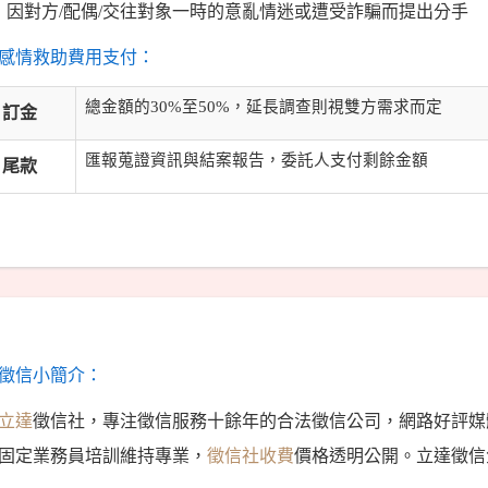
因對方/配偶/交往對象一時的意亂情迷或遭受詐騙而提出分手
感情救助費用支付：
總金額的30%至50%，延長調查則視雙方需求而定
訂金
匯報蒐證資訊與結案報告，委託人支付剩餘金額
尾款
徵信小簡介：
立達
徵信社，專注徵信服務十餘年的合法徵信公司，網路好評媒
固定業務員培訓維持專業，
徵信社收費
價格透明公開。立達徵信