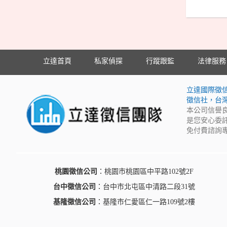
立達首頁
私家偵探
行蹤跟監
法律服務
立達國際徵
徵信社，台
本公司信譽
是您安心委
免付費諮詢專
桃園徵信公司
：桃園市桃園區中平路102號2F
台中徵信公司
：台中市北屯區中清路二段31號
基隆徵信公司
：基隆市仁愛區仁一路109號2樓