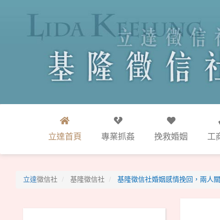
立達首頁
專業抓姦
挽救婚姻
工
立達
徵信社
基隆徵信社
基隆徵信社婚姻感情挽回，兩人