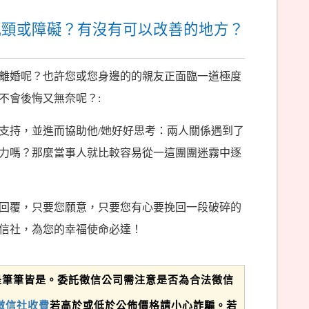
瓶頸或障礙？有沒有可以改善的地方？
離婚呢？也許您或您身邊的的親友正面臨一道極度
不會後悔又無奈呢？:
支持，並進而協助他/她好好思考：兩人關係遇到了
力嗎？那麼當事人就比較容易從一這團團迷霧中逐
做回覆，只要您願意，只要您有心要挽回一段破碎的
信社，為您的幸福使命必達！
是筆筆皆是。委託徵信公司需注意是否為合法徵信
徵信社收費
若高於或低於公佈價格請小心詐騙。若