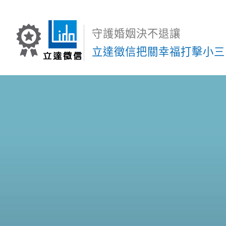
守護婚姻決不退讓
立達徵信把關幸福打擊小三