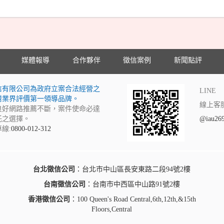
媒體報導
合作夥伴
徵信案例
新聞點評
信有限公司為政府立案合法經營之
LINE
灣業界評價第一領導品牌。
線上客
良好網路推薦不斷，案件使命必達
託之選擇。
@iau26
線:
0800-012-312
台北徵信公司
：台北市中山區長安東路二段94號2樓
台南徵信公司
：台南市中西區中山路91號2樓
香港徵信公司
：100 Queen's Road Central,6th,12th,&15th
Floors,Central