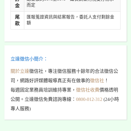
而定
金
尾
匯報蒐證資訊與結案報告，委託人支付剩餘金
額
款
立達徵信小簡介：
關於立達
徵信社，專注徵信服務十餘年的合法徵信公
司，網路好評媒體報導真正有在做事的
徵信社
！
每週固定業務員培訓維持專業，
徵信社收費
價格透明
公開。立達徵信免費諮詢專線：
0800-012-312
(24小時
專人服務)