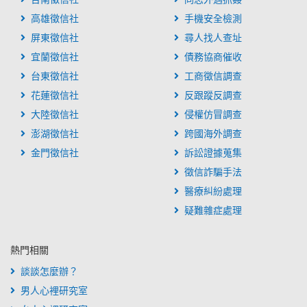
高雄徵信社
手機安全檢測
屏東徵信社
尋人找人查址
宜蘭徵信社
債務協商催收
台東徵信社
工商徵信調查
花蓮徵信社
反跟蹤反調查
大陸徵信社
侵權仿冒調查
澎湖徵信社
跨國海外調查
金門徵信社
訴訟證據蒐集
徵信詐騙手法
醫療糾紛處理
疑難雜症處理
熱門相關
談談怎麼辦？
男人心裡研究室