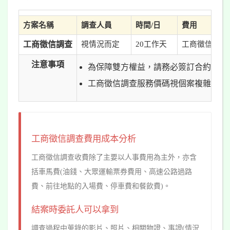
方案名稱
調查人員
時間/日
費用
工商徵信調查
視情況而定
20工作天
工商徵信調查，
注意事項
為保障雙方權益，請務必簽訂合約。
工商徵信調查服務價碼視個案複雜度、
工商徵信調查費用成本分析
工商徵信調查收費除了主要以人事費用為主外，亦含
括車馬費(油錢、大眾運輸票券費用、高速公路過路
費、前往地點的入場費、停車費和餐飲費)。
結案時委託人可以拿到
調查過程中蒐錄的影片、照片、相關物證、事證(情況