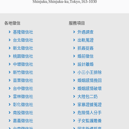
Shinjuku,Shinjuku-ku,Tokyo,163-1030
各地徵信
服務項目
基隆徵信社
外遇調查
台北徵信社
出軌蒐證
新北徵信社
抓姦捉姦
桃園徵信社
婚前徵信
中壢徵信社
設計離婚
新竹徵信社
小三小王排除
苗栗徵信社
婚姻感情挽回
台中徵信社
婚姻感情破壞
雲林徵信社
大陸包二奶
彰化徵信社
家暴證據蒐證
南投徵信社
危險情人分手
嘉義徵信社
子女監護贍養
台南徵信社
同志外遇抓姦