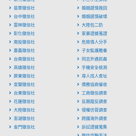
苗栗徵信社
婚姻感情挽回
台中徵信社
婚姻感情破壞
雲林徵信社
大陸包二奶
彰化徵信社
家暴證據蒐證
南投徵信社
危險情人分手
嘉義徵信社
子女監護贍養
台南徵信社
同志外遇抓姦
高雄徵信社
手機安全檢測
屏東徵信社
尋人找人查址
宜蘭徵信社
債務協商催收
台東徵信社
工商徵信調查
花蓮徵信社
反跟蹤反調查
大陸徵信社
侵權仿冒調查
澎湖徵信社
跨國海外調查
金門徵信社
訴訟證據蒐集
徵信詐騙手法