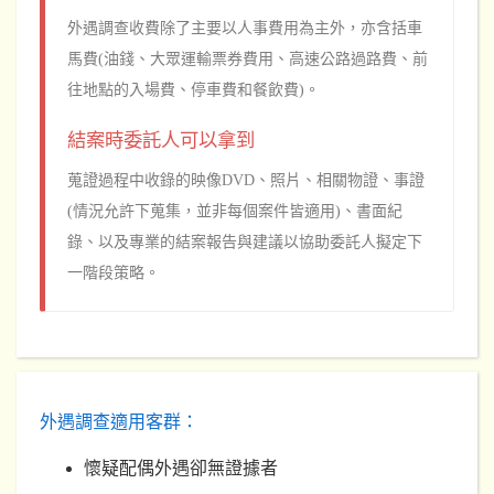
外遇調查收費除了主要以人事費用為主外，亦含括車
馬費(油錢、大眾運輸票券費用、高速公路過路費、前
往地點的入場費、停車費和餐飲費)。
結案時委託人可以拿到
蒐證過程中收錄的映像DVD、照片、相關物證、事證
(情況允許下蒐集，並非每個案件皆適用)、書面紀
錄、以及專業的結案報告與建議以協助委託人擬定下
一階段策略。
外遇調查適用客群：
懷疑配偶外遇卻無證據者