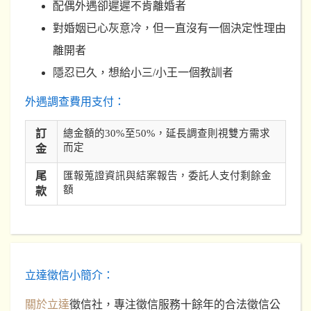
配偶外遇卻遲遲不肯離婚者
對婚姻已心灰意冷，但一直沒有一個決定性理由
離開者
隱忍已久，想給小三/小王一個教訓者
外遇調查費用支付：
訂
總金額的30%至50%，延長調查則視雙方需求
而定
金
尾
匯報蒐證資訊與結案報告，委託人支付剩餘金
額
款
立達徵信小簡介：
關於立達
徵信社，專注徵信服務十餘年的合法徵信公