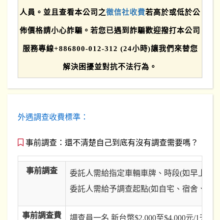
人員。並且查看本公司之
徵信社收費
若高於或低於公
佈價格請小心詐騙。若您已遇到詐騙歡迎撥打本公司
服務專線+886800-012-312 (24小時)讓我們來替您
解決困擾並對抗不法行為。
外遇調查收費標準：
事前調查：還不清楚自己到底有沒有調查需要嗎？
事前調査
委託人需給指定車輛車牌、時段(如早上7點至
委託人需給予調查起點(如自宅、宿舍、公司…e
事前調査費
調查員一名 新台幣$2,000至$4,000元/1天