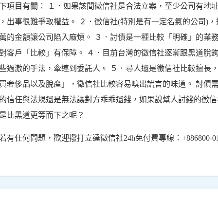
下項目有關： １．如果該間徵信社是合法立案，至少公司有地
，出事很難爭取權益。 ２．徵信社(特別是有一定名氣的公司)
萬的金額讓公司陷入麻煩。 ３．討債是一種比較「明確」的業
對客戶「比較」有保障。 ４．目前台灣的徵信社逐漸跟黑道脫
些過激的手法，牽連到委託人。 ５．尋人還是徵信社比較擅長
買奢侈品以及脫產」，徵信社比較容易嗅出謊言的味道。 討債
的信任與法規還是無法讓對方乖乖還錢，如果說幫人討錢的徵信
是比黑道更等而下之呢？
若有任何問題，歡迎撥打立達徵信社24h免付費專線：+886800-012