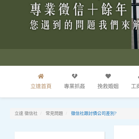
立達首頁
專業抓姦
挽救婚姻
工
立達
徵信社
常見問題
徵信社跟討債公司差別?