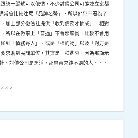
址跟統一編號可以依循，不少討債公司可能連立案都
，通常會比較注意「品牌名聲」，所以他犯不著為了
務，加上部分徵信社提供「收到債務才抽成」，相對
鉤，所以在做事上「普遍」不會那麼衝，比較不會用
，碰到「債務尋人」、或是「標的物」以及「對方是
需要求助到民間單位，其實是一種悲哀，因為那顯示
社、討債公司是黑道，那惡意欠錢不還的人．．．
-312