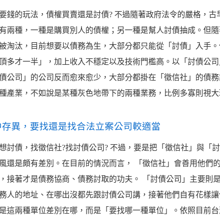
要錢的玩法，債權買賣還是討債? 不過隨著政府法令的嚴格，
有兩種，一種是購買別人的債權；另一種是幫人討債抽成。但隨
被淘汰，目前想要以債務為生，大部分都只能從「討債」入手。
頂多才一半」，加上收入不穩定以及技術門檻高。以「討債公司
債公司」的公司反而愈來愈少，大部分都掛在「徵信社」的債務
種產業，不如說是某種灰色地帶下的兩種業務，比例多寡則視大
中存異，要找還是找合法立案公司較適當
想討債，找徵信社?找討債公司? 不過，要是把「徵信社」與「
風還是頗有差別。在目前的情況而言， 「徵信社」會善用他們
，接著才是債務協商、債務討取的功夫。 「討債公司」主要則
務人的地址、在哪出沒都先跟討債公司講，接著他們自有花樣讓
是這兩種單位差別在哪，而是「要找哪一種單位」。依照目前台