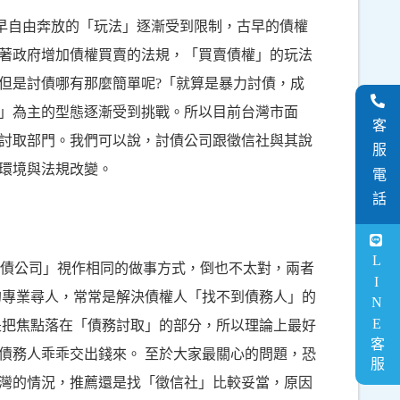
古早自由奔放的「玩法」逐漸受到限制，古早的債權
著政府增加債權買賣的法規，「買賣債權」的玩法
但是討債哪有那麼簡單呢?「就算是暴力討債，成
」為主的型態逐漸受到挑戰。所以目前台灣市面
客服電話
討取部門。我們可以說，討債公司跟徵信社與其說
環境與法規改變。
LINE客服
討債公司」視作相同的做事方式，倒也不太對，兩者
的專業尋人，常常是解決債權人「找不到債務人」的
是把焦點落在「債務討取」的部分，所以理論上最好
債務人乖乖交出錢來。 至於大家最關心的問題，恐
灣的情況，推薦還是找「徵信社」比較妥當，原因