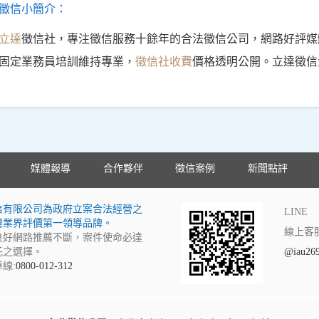
徵信小簡介：
立達
徵信社，專注徵信服務十餘年的合法徵信公司，網路好評媒
固定業務員培訓維持專業，
徵信社收費
價格透明公開。立達徵信
媒體報導
合作夥伴
徵信案例
新聞點評
信有限公司為政府立案合法經營之
LINE
灣業界評價第一領導品牌。
線上客
良好網路推薦不斷，案件使命必達
託之選擇。
@iau26
線:
0800-012-312