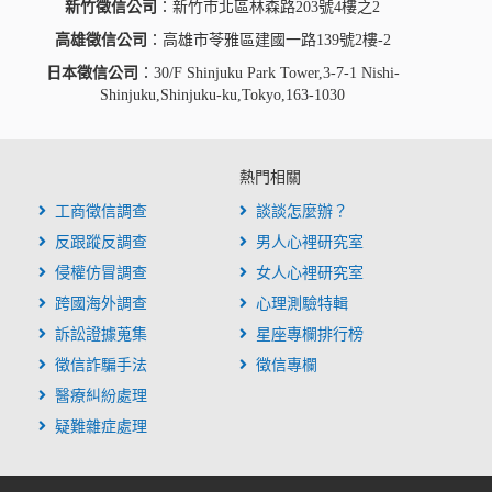
新竹徵信公司
：新竹市北區林森路203號4樓之2
高雄徵信公司
：高雄市苓雅區建國一路139號2樓-2
日本徵信公司
：30/F Shinjuku Park Tower,3-7-1 Nishi-
Shinjuku,Shinjuku-ku,Tokyo,163-1030
熱門相關
工商徵信調查
談談怎麼辦？
反跟蹤反調查
男人心裡研究室
侵權仿冒調查
女人心裡研究室
跨國海外調查
心理測驗特輯
訴訟證據蒐集
星座專欄排行榜
徵信詐騙手法
徵信專欄
醫療糾紛處理
疑難雜症處理