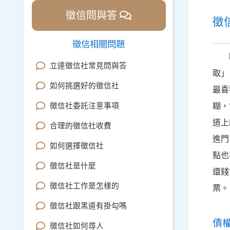
徵信問與答
徵
徵信相關問題
立達徵信社常見問與答
取」
如何挑選好的徵信社
最喜
徵信社委託注意事項
糊，
道上
合理的徵信社收費
進門
如何選擇徵信社
點也
徵信社是什麼
還錢
徵信社工作是怎樣的
票。
徵信社跟黑道有掛勾嗎
債
徵信社如何尋人