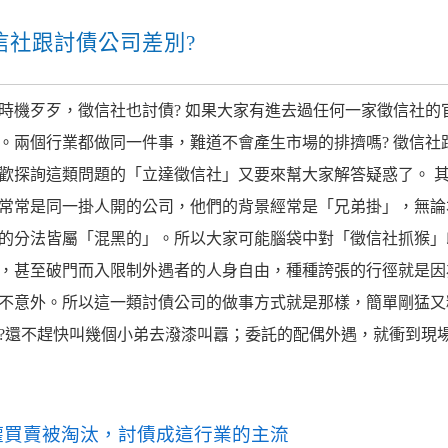
信社跟討債公司差別?
時機歹歹，徵信社也討債? 如果大家有進去過任何一家徵信社
。兩個行業都做同一件事，難道不會產生市場的排擠嗎? 徵信社
歡探詢這類問題的「立達徵信社」又要來幫大家解答疑惑了。 
常常是同一掛人開的公司，他們的背景經常是「兄弟掛」，無論
的分法皆屬「混黑的」。所以大家可能腦袋中對「徵信社抓猴」
，甚至破門而入限制外遇者的人身自由，種種誇張的行徑就是因
不意外。所以這一類討債公司的做事方式就是那樣，簡單剛猛又
?還不趕快叫幾個小弟去潑漆叫囂；委託的配偶外遇，就衝到現
權買賣被淘汰，討債成這行業的主流