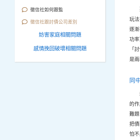
徵信社如何跟監
玩法
徵信社跟討債公司差別
逐漸
妨害家庭相關問題
功率
感情挽回破壞相關問題
「討
是兩
同
的作
難題
把債
怕不