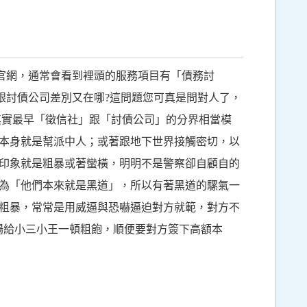
的官網，通常會看到裡頭的服務項目有「債務討
跟討債公司差別又在哪?這問題您可真是問對人了，
其實最早「徵信社」跟「討債公司」的分界相當模
本身就是幫派中人；或著跟地下世界接觸密切，以
印象就是粗暴或著蠻橫，明明不是警察卻自顧自的
為「他們本來就是黑道」，所以有著黑道的騾氣一
粗暴，常常是用威逼與恐嚇逼迫對方就範，對方不
場給小三小王一頓粗飽，順便要對方簽下高額本