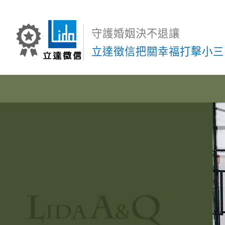
守護婚姻決不退讓
立達徵信把關幸福打擊小三