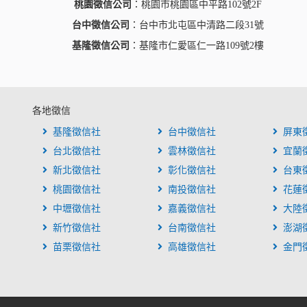
桃園徵信公司
：桃園市桃園區中平路102號2F
台中徵信公司
：台中市北屯區中清路二段31號
基隆徵信公司
：基隆市仁愛區仁一路109號2樓
各地徵信
基隆徵信社
台中徵信社
屏東
台北徵信社
雲林徵信社
宜蘭
新北徵信社
彰化徵信社
台東
桃園徵信社
南投徵信社
花蓮
中壢徵信社
嘉義徵信社
大陸
新竹徵信社
台南徵信社
澎湖
苗栗徵信社
高雄徵信社
金門