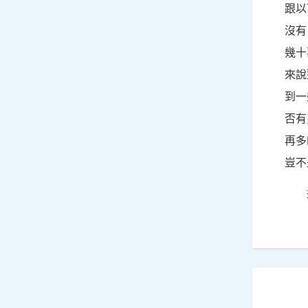
跟以
沒有
幾十
來說
到一
否有
再多
豈不