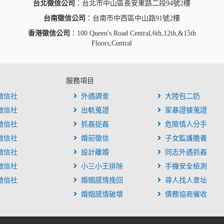
台北徵信公司
：台北市中山區長安東路二段94號2樓
台南徵信公司
：台南市中西區中山路91號2樓
香港徵信公司
：100 Queen's Road Central,6th,12th,&15th
Floors,Central
服務項目
徵信社
外遇調查
大陸包二奶
徵信社
出軌蒐證
家暴證據蒐證
徵信社
抓姦捉姦
危險情人分手
徵信社
婚前徵信
子女監護贍養
徵信社
設計離婚
同志外遇抓姦
徵信社
小三小王排除
手機安全檢測
徵信社
婚姻感情挽回
尋人找人查址
婚姻感情破壞
債務協商催收