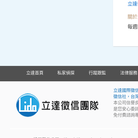
立達
關於
每週
立達首頁
私家偵探
行蹤跟監
法律服務
立達國際徵
徵信社，台
本公司信譽
是您安心委
免付費諮詢專