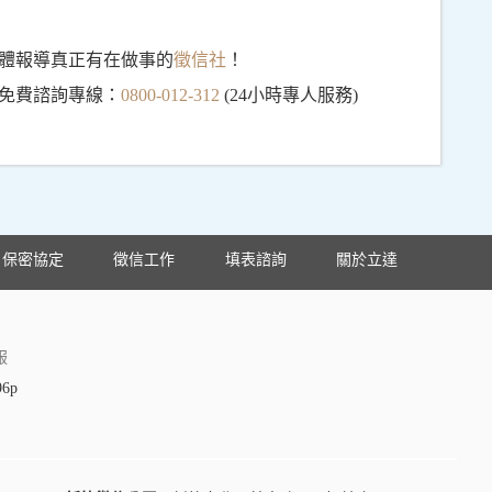
體報導真正有在做事的
徵信社
！
免費諮詢專線：
0800-012-312
(24小時專人服務)
保密協定
徵信工作
填表諮詢
關於立達
服
96p