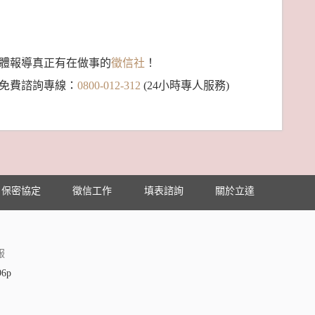
體報導真正有在做事的
徵信社
！
免費諮詢專線：
0800-012-312
(24小時專人服務)
保密協定
徵信工作
填表諮詢
關於立達
服
96p