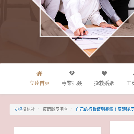
立達首頁
專業抓姦
挽救婚姻
工
立達
徵信社
反跟蹤反調查
自己的行蹤遭到暴露！反跟蹤