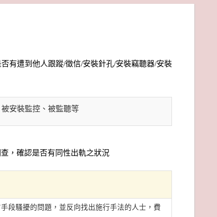
有遭到他人跟蹤/徵信/安裝針孔/安裝竊聽器/安裝
、被安裝監控、被監聽等
調查，確認是否有同性出軌之狀況
信手段騷擾的問題，並反向找出施行手法的人士，費