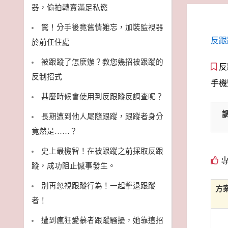
器，偷拍轉賣滿足私慾
驚！分手後竟舊情難忘，加裝監視器
反跟
於前任住處
被跟蹤了怎麼辦？教您幾招被跟蹤的
反
反制招式
手機
甚麼時候會使用到反跟蹤反調查呢？
長期遭到他人尾隨跟蹤，跟蹤者身分
竟然是……？
史上最機智！在被跟蹤之前採取反跟
專
蹤，成功阻止憾事發生。
別再忽視跟蹤行為！一起擊退跟蹤
方
者！
遭到瘋狂愛慕者跟蹤騷擾，她靠這招