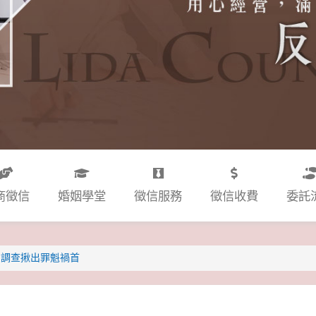
商徵信
婚姻學堂
徵信服務
徵信收費
委託
反調查揪出罪魁禍首