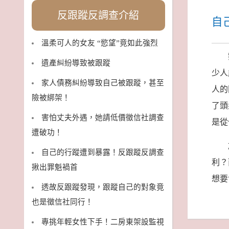
反跟蹤反調查介紹
自
溫柔可人的女友 “慾望”竟如此強烈
遺產糾紛導致被跟蹤
少人
家人債務糾紛導致自己被跟蹤，甚至
人的
險被綁架！
了頭
害怕丈夫外遇，她請低價徵信社調查
是從
遭破功！
自己的行蹤遭到暴露！反跟蹤反調查
利？
揪出罪魁禍首
想要
透故反跟蹤發現，跟蹤自己的對象竟
也是徵信社同行！
專挑年輕女性下手！二房東架設監視