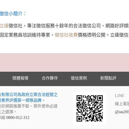
徵信小簡介：
立達
徵信社，專注徵信服務十餘年的合法徵信公司，網路好評媒
固定業務員培訓維持專業，
徵信社收費
價格透明公開。立達徵信
媒體報導
合作夥伴
徵信案例
新聞點評
信有限公司為政府立案合法經營之
LINE
灣業界評價第一領導品牌。
線上客
良好網路推薦不斷，案件使命必達
託之選擇。
@iau26
線:
0800-012-312