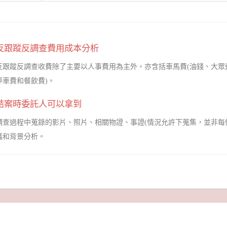
反跟蹤反調查費用成本分析
反跟蹤反調查收費除了主要以人事費用為主外，亦含括車馬費(油錢、大眾
停車費和餐飲費)。
結案時委託人可以拿到
調查過程中蒐錄的影片、照片、相關物證、事證(情況允許下蒐集，並非每
議和背景分析。