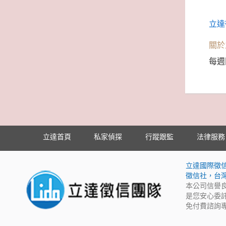
立達
關於
每週
立達首頁
私家偵探
行蹤跟監
法律服務
立達國際徵
徵信社，台
本公司信譽
是您安心委
免付費諮詢專