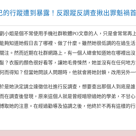
己的行蹤遭到暴露！反跟蹤反調查揪出罪魁禍
劉小姐是個不常使用手機社群軟體PO文章的人，只是會常常再
能夠知道她假日去了哪裡、做了什麼。雖然她很低調的在過生活
關注。然而近期在社群網路上，有一個人總會知道她在哪裡出沒
髮？衣服的顏色很好看等，讓她毛骨悚然，她並沒有在任何地方
何而得知？但當她問該人問題時，他就會將她封鎖，改用另外一
於是她決定請立達徵信社進行反調查，想要查出那個人到底是誰
而在調查後發現，原來這個人就是曾經暗戀過她的學弟，不甘心
博取她的注意。在經過勸導及協調之後，他終於不再有這樣的行