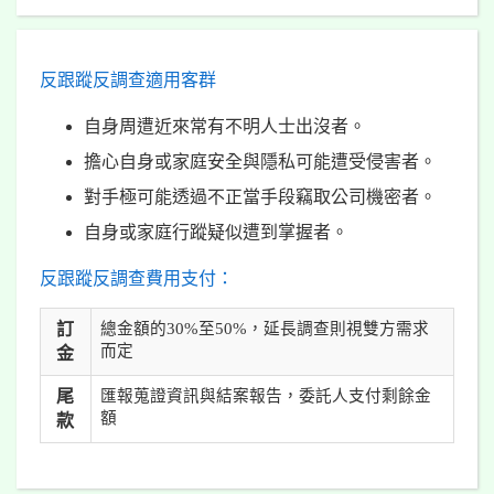
反跟蹤反調查適用客群
自身周遭近來常有不明人士出沒者。
擔心自身或家庭安全與隱私可能遭受侵害者。
對手極可能透過不正當手段竊取公司機密者。
自身或家庭行蹤疑似遭到掌握者。
反跟蹤反調查費用支付：
訂
總金額的30%至50%，延長調查則視雙方需求
而定
金
尾
匯報蒐證資訊與結案報告，委託人支付剩餘金
額
款