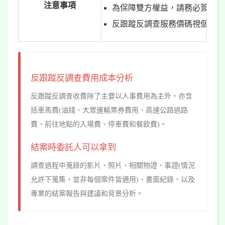
注意事項
為保障雙方權益，請務必簽訂合
反跟蹤反調查服務價碼視個案複
反跟蹤反調查費用成本分析
反跟蹤反調查收費除了主要以人事費用為主外，亦含
括車馬費(油錢、大眾運輸票券費用、高速公路過路
費、前往地點的入場費、停車費和餐飲費)。
結案時委託人可以拿到
調查過程中蒐錄的影片、照片、相關物證、事證(情況
允許下蒐集，並非每個案件皆適用)、書面紀錄、以及
專業的結案報告與建議和背景分析。