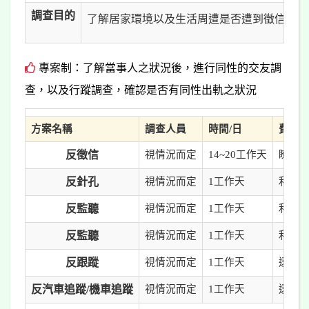
調查目的
了解居家環境以及生活周遭是否遭到徵信手段
專案制：了解當事人之狀況後，進行同性的交友調
查，以及行蹤調查，確認是否有同性出軌之狀況
方案名稱
調查人員
時間/日
費用
反徵信
視情況而定
14~20工作天
瞭解生
反針孔
視情況而定
1工作天
利用專
反監聽
視情況而定
1工作天
利用專
反監聽
視情況而定
1工作天
利用專
反跟蹤
視情況而定
1工作天
透過人
反汽車追蹤/機車追蹤
視情況而定
1工作天
透過專