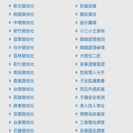
新北徵信社
抓姦捉姦
桃園徵信社
婚前徵信
中壢徵信社
設計離婚
新竹徵信社
小三小王排除
苗栗徵信社
婚姻感情挽回
台中徵信社
婚姻感情破壞
雲林徵信社
大陸包二奶
彰化徵信社
家暴證據蒐證
南投徵信社
危險情人分手
嘉義徵信社
子女監護贍養
台南徵信社
同志外遇抓姦
高雄徵信社
手機安全檢測
屏東徵信社
尋人找人查址
宜蘭徵信社
債務協商催收
台東徵信社
工商徵信調查
花蓮徵信社
反跟蹤反調查