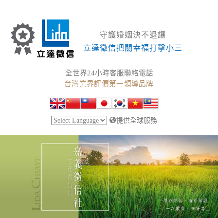
守護婚姻決不退讓
立達徵信把關幸福打擊小三
全世界24小時客服聯絡電話
台灣業界評價第一領導品牌
提供全球服務