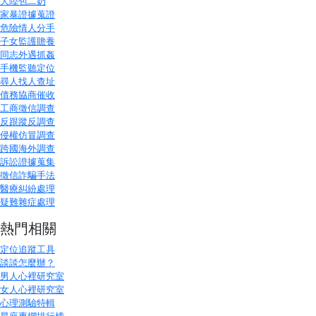
大陸包二奶
家暴證據蒐證
危險情人分手
子女監護贍養
同志外遇抓姦
手機監聽定位
尋人找人查址
債務協商催收
工商徵信調查
反跟蹤反調查
侵權仿冒調查
跨國海外調查
訴訟證據蒐集
徵信詐騙手法
醫療糾紛處理
疑難雜症處理
熱門相關
定位追蹤工具
談談怎麼辦？
男人心裡研究室
女人心裡研究室
心理測驗特輯