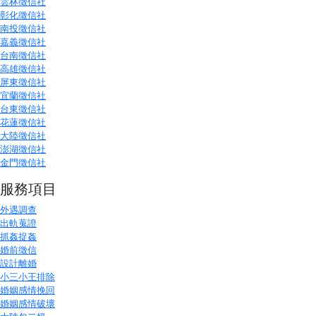
雲林徵信社
彰化徵信社
南投徵信社
嘉義徵信社
台南徵信社
高雄徵信社
屏東徵信社
宜蘭徵信社
台東徵信社
花蓮徵信社
大陸徵信社
澎湖徵信社
金門徵信社
服務項目
外遇調查
出軌蒐證
抓姦捉姦
婚前徵信
設計離婚
小三小王排除
婚姻感情挽回
婚姻感情破壞