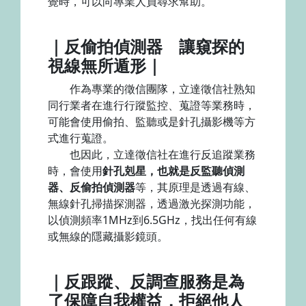
覺時，可以向專業人員尋求幫助。
｜反偷拍偵測器 讓窺探的
視線無所遁形｜
作為專業的徵信團隊，立達徵信社熟知
同行業者在進行行蹤監控、蒐證等業務時，
可能會使用偷拍、監聽或是針孔攝影機等方
式進行蒐證。
也因此，立達徵信社在進行反追蹤業務
時，會使用
針孔剋星，也就是反監聽偵測
器、反偷拍偵測器
等，其原理是透過有線、
無線針孔掃描探測器，透過激光探測功能，
以偵測頻率1MHz到6.5GHz，找出任何有線
或無線的隱藏攝影鏡頭。
｜反跟蹤、反調查服務是為
了保障自我權益，拒絕他人