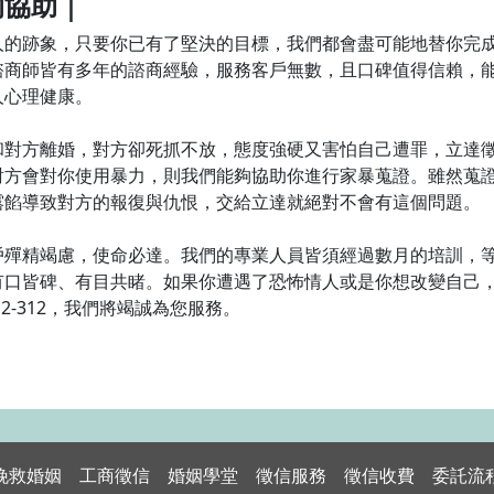
的協助｜
人的跡象，只要你已有了堅決的目標，我們都會盡可能地替你完
諮商師皆有多年的諮商經驗，服務客戶無數，且口碑值得信賴，
人心理健康。
和對方離婚，對方卻死抓不放，態度強硬又害怕自己遭罪，立達
對方會對你使用暴力，則我們能夠協助你進行家暴蒐證。雖然蒐
露餡導致對方的報復與仇恨，交給立達就絕對不會有這個問題。
戶殫精竭慮，使命必達。我們的專業人員皆須經過數月的培訓，
有口皆碑、有目共睹。如果你遭遇了恐怖情人或是你想改變自己
12-312，我們將竭誠為您服務。
挽救婚姻
工商徵信
婚姻學堂
徵信服務
徵信收費
委託流