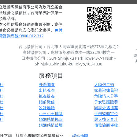
立達國際徵信有限公司為政府立案合
法經營之徵信社，台灣業界評價第一
領導品牌。
本公司信譽良好網路推薦不斷，案件
使命必達是您安心委託之選擇。
免付
費諮詢專線:0800-012-312
台北徵信公司：台北市大同區重慶北路三段278號九樓之2
高雄徵信公司：高雄市苓雅區成功一路232號4樓之一
日本徵信公司：30/F Shinjuku Park Tower,3-7-1 Nishi-
Shinjuku,Shinjuku-ku,Tokyo,163-1030
服務項目
社
外遇調查
大陸包二奶
社
出軌蒐證
家暴證據蒐證
社
抓姦捉姦
危險情人分手
社
婚前徵信
子女監護贍養
社
設計離婚
同志外遇抓姦
社
小三小王排除
手機監聽定位
社
婚姻感情挽回
尋人找人查址
婚姻感情破壞
債務協商催收
工作、追求兩性平權、注重心理層面的專業徵信公
網站地圖