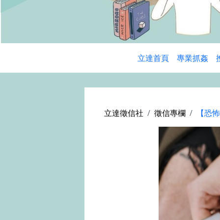
立達首頁
專業抓姦
立達徵信社
徵信專欄
【恐怖