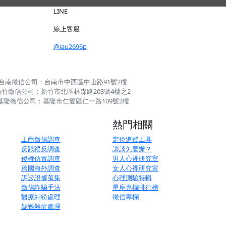
LINE
線上客服
@iau2696p
台南徵信公司：台南市中西區中山路91號2樓
新竹徵信公司：新竹市北區林森路203號4樓之2
基隆徵信公司：基隆市仁愛區仁一路109號2樓
熱門相關
工商徵信調查
定位追蹤工具
反跟蹤反調查
談談怎麼辦？
侵權仿冒調查
男人心裡研究室
跨國海外調查
女人心裡研究室
訴訟證據蒐集
心理測驗特輯
徵信詐騙手法
星座專欄排行榜
醫療糾紛處理
徵信專欄
疑難雜症處理