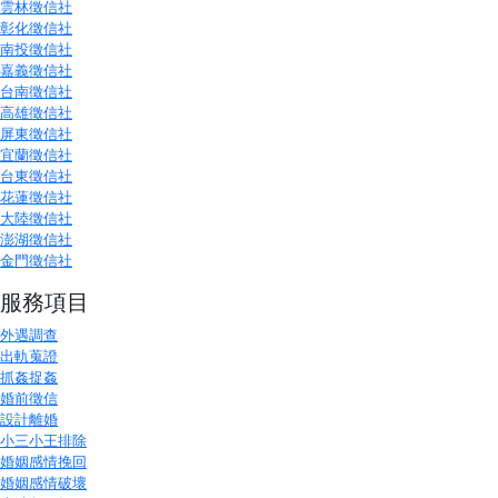
雲林徵信社
彰化徵信社
南投徵信社
嘉義徵信社
台南徵信社
高雄徵信社
屏東徵信社
宜蘭徵信社
台東徵信社
花蓮徵信社
大陸徵信社
澎湖徵信社
金門徵信社
服務項目
外遇調查
出軌蒐證
抓姦捉姦
婚前徵信
設計離婚
小三小王排除
婚姻感情挽回
婚姻感情破壞