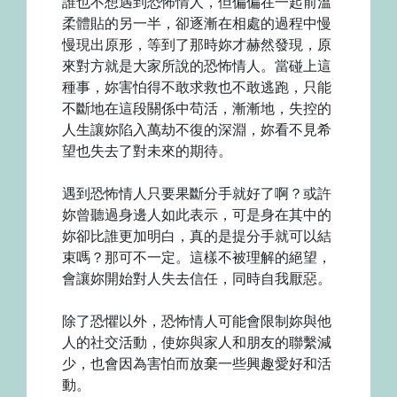
誰也不想遇到恐怖情人，但偏偏在一起前溫
柔體貼的另一半，卻逐漸在相處的過程中慢
慢現出原形，等到了那時妳才赫然發現，原
來對方就是大家所說的恐怖情人。當碰上這
種事，妳害怕得不敢求救也不敢逃跑，只能
不斷地在這段關係中苟活，漸漸地，失控的
人生讓妳陷入萬劫不復的深淵，妳看不見希
望也失去了對未來的期待。
遇到恐怖情人只要果斷分手就好了啊？或許
妳曾聽過身邊人如此表示，可是身在其中的
妳卻比誰更加明白，真的是提分手就可以結
束嗎？那可不一定。這樣不被理解的絕望，
會讓妳開始對人失去信任，同時自我厭惡。
除了恐懼以外，恐怖情人可能會限制妳與他
人的社交活動，使妳與家人和朋友的聯繫減
少，也會因為害怕而放棄一些興趣愛好和活
動。