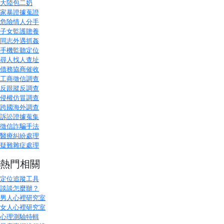
大陸包二奶
家暴證據蒐證
危險情人分手
子女監護贍養
同志外遇抓姦
手機監聽定位
尋人找人查址
債務協商催收
工商徵信調查
反跟蹤反調查
侵權仿冒調查
跨國海外調查
訴訟證據蒐集
徵信詐騙手法
醫療糾紛處理
疑難雜症處理
熱門相關
定位追蹤工具
談談怎麼辦？
男人心裡研究室
女人心裡研究室
心理測驗特輯