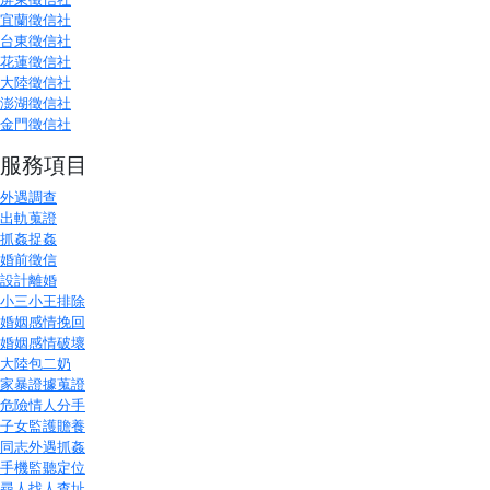
宜蘭徵信社
台東徵信社
花蓮徵信社
大陸徵信社
澎湖徵信社
金門徵信社
服務項目
外遇調查
出軌蒐證
抓姦捉姦
婚前徵信
設計離婚
小三小王排除
婚姻感情挽回
婚姻感情破壞
大陸包二奶
家暴證據蒐證
危險情人分手
子女監護贍養
同志外遇抓姦
手機監聽定位
尋人找人查址