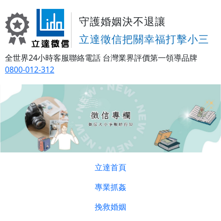
守護婚姻決不退讓
立達徵信把關幸福打擊小三
全世界24小時客服聯絡電話
台灣業界評價第一領導品牌
0800-012-312
立達首頁
專業抓姦
挽救婚姻