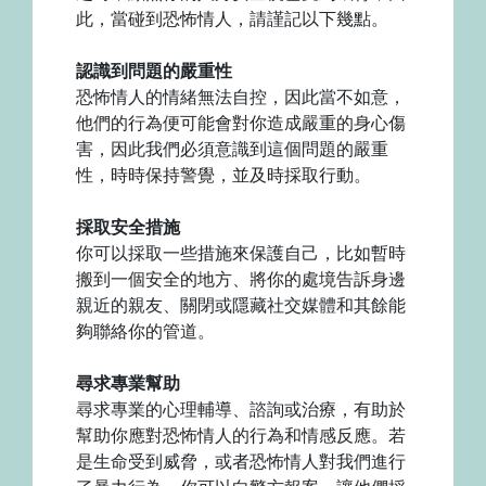
此，當碰到恐怖情人，請謹記以下幾點。
認識到問題的嚴重性
恐怖情人的情緒無法自控，因此當不如意，
他們的行為便可能會對你造成嚴重的身心傷
害，因此我們必須意識到這個問題的嚴重
性，時時保持警覺，並及時採取行動。
採取安全措施
你可以採取一些措施來保護自己，比如暫時
搬到一個安全的地方、將你的處境告訴身邊
親近的親友、關閉或隱藏社交媒體和其餘能
夠聯絡你的管道。
尋求專業幫助
尋求專業的心理輔導、諮詢或治療，有助於
幫助你應對恐怖情人的行為和情感反應。若
是生命受到威脅，或者恐怖情人對我們進行