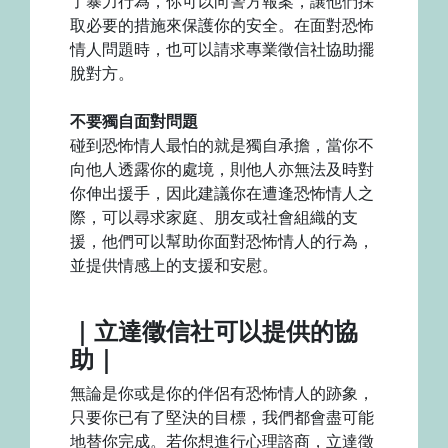
了暴力行為，你可以向警方報案，讓他們採
取必要的措施來保護你的安全。在面對恐怖
情人問題時，也可以請求專業徵信社協助擺
脫對方。
不要獨自面對問題
碰到恐怖情人最怕的就是獨自承擔，當你不
向他人透露你的處境，則他人亦無法及時對
你伸出援手，因此建議你在遭逢恐怖情人之
際，可以尋求家庭、朋友或社會組織的支
援，他們可以幫助你面對恐怖情人的行為，
並提供情感上的支援和安慰。
｜立達徵信社可以提供的協
助｜
無論是你或是你的伴侶有恐怖情人的跡象，
只要你已有了堅決的目標，我們都會盡可能
地替你完成。若你想進行心理諮商，立達徵