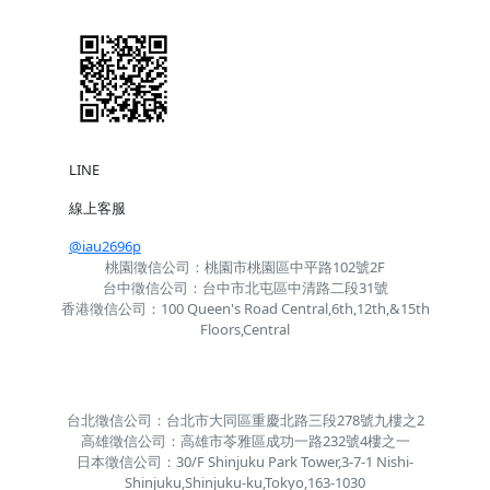
LINE
線上客服
@iau2696p
桃園徵信公司：桃園市桃園區中平路102號2F
台中徵信公司：台中市北屯區中清路二段31號
香港徵信公司：100 Queen's Road Central,6th,12th,&15th
Floors,Central
台北徵信公司：台北市大同區重慶北路三段278號九樓之2
高雄徵信公司：高雄市苓雅區成功一路232號4樓之一
日本徵信公司：30/F Shinjuku Park Tower,3-7-1 Nishi-
Shinjuku,Shinjuku-ku,Tokyo,163-1030