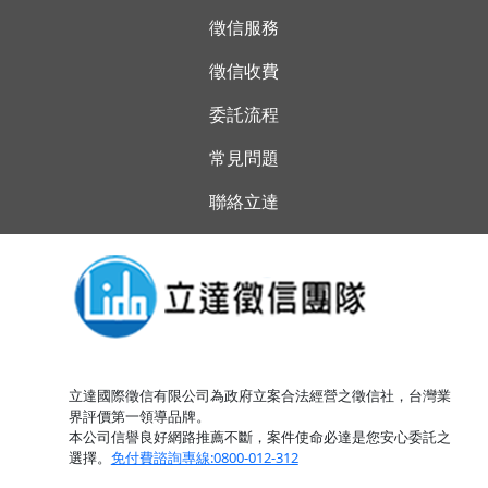
徵信服務
徵信收費
委託流程
常見問題
聯絡立達
立達國際徵信有限公司為政府立案合法經營之徵信社，台灣業
界評價第一領導品牌。
本公司信譽良好網路推薦不斷，案件使命必達是您安心委託之
選擇。
免付費諮詢專線:0800-012-312