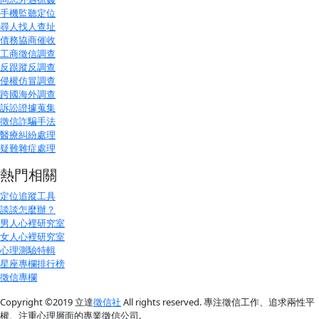
手機監聽定位
尋人找人查址
債務協商催收
工商徵信調查
反跟蹤反調查
侵權仿冒調查
跨國海外調查
訴訟證據蒐集
徵信詐騙手法
醫療糾紛處理
疑難雜症處理
熱門相關
定位追蹤工具
談談怎麼辦？
男人心裡研究室
女人心裡研究室
心理測驗特輯
星座專欄排行榜
徵信專欄
Copyright ©
2019
立達
徵信社
All rights reserved. 專注徵信工作、追求兩性平
權、注重心理層面的專業徵信公司.