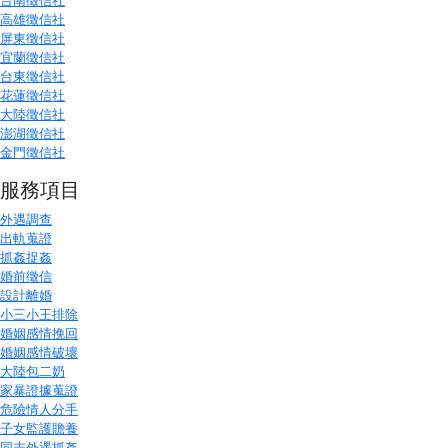
高雄徵信社
屏東徵信社
宜蘭徵信社
台東徵信社
花蓮徵信社
大陸徵信社
澎湖徵信社
金門徵信社
服務項目
外遇調查
出軌蒐證
抓姦捉姦
婚前徵信
設計離婚
小三小王排除
婚姻感情挽回
婚姻感情破壞
大陸包二奶
家暴證據蒐證
危險情人分手
子女監護贍養
同志外遇抓姦