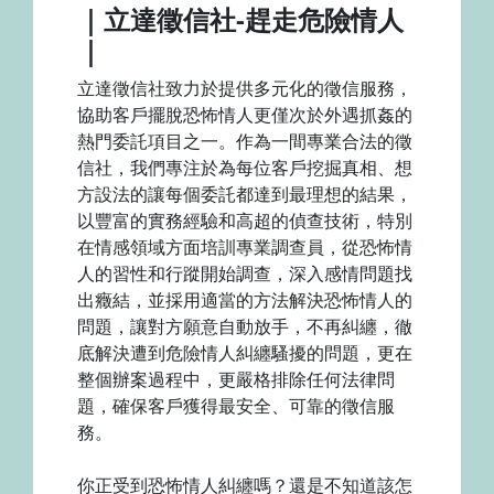
｜立達徵信社-趕走危險情人
｜
立達徵信社致力於提供多元化的徵信服務，
協助客戶擺脫恐怖情人更僅次於外遇抓姦的
熱門委託項目之一。作為一間專業合法的徵
信社，我們專注於為每位客戶挖掘真相、想
方設法的讓每個委託都達到最理想的結果，
以豐富的實務經驗和高超的偵查技術，特別
在情感領域方面培訓專業調查員，從恐怖情
人的習性和行蹤開始調查，深入感情問題找
出癥結，並採用適當的方法解決恐怖情人的
問題，讓對方願意自動放手，不再糾纏，徹
底解決遭到危險情人糾纏騷擾的問題，更在
整個辦案過程中，更嚴格排除任何法律問
題，確保客戶獲得最安全、可靠的徵信服
務。
你正受到恐怖情人糾纏嗎？還是不知道該怎