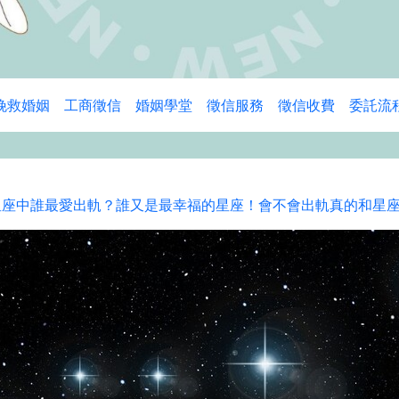
挽救婚姻
工商徵信
婚姻學堂
徵信服務
徵信收費
委託流
星座中誰最愛出軌？誰又是最幸福的星座！會不會出軌真的和星