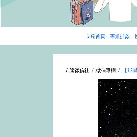
立達首頁
專業抓姦
立達徵信社
徵信專欄
【12