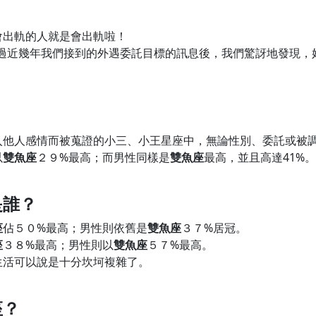
會出軌的人就是會出軌啦！
析過近幾年我們接到的外遇委託目標的訊息後，我們驚訝地發現，
入他人感情而被蒐證的小三、小王星座中，無論性別、委託或被
以
雙魚座
２９%最高；而男性同樣是
雙魚座
最高，並且高達41%。
是誰？
座
佔５０%最高；男性則依舊是
雙魚座
３７%居冠。
座
３８%最高；男性則以
雙魚座
５７%最高。
生活可以說是十分坎坷複雜了。
座？