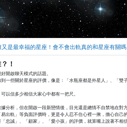
誰又是最幸福的星座！會不會出軌真的和星座有關嗎
誰？！
很好開啟聊天模式的話題。
聽到一些關於星座的評價，像是：「水瓶座都是外星人」、「雙
、可以信多少相信大家心中都有一把尺。
數據分析，但在開啟一段新戀情後，目光還是總情不自禁地在對
「易出軌」等負面評價時，更是令人忍不住心裡一揪，擔心自己
著「忠誠」、「顧家」、「愛小孩」的評價，就算嘴上說著不相