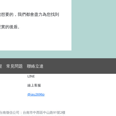
您想要的，我們都會盡力為您找到
堅實的後盾。
程
常見問題
聯絡立達
LINE
線上客服
@iau2696p
台南徵信公司：台南市中西區中山路91號2樓