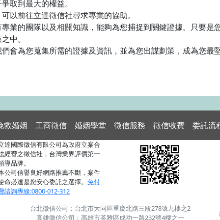
子爭取到最大的權益。
，可以前往立達徵信社尋求專業的協助。
有專業的團隊以及相關知識，能夠為您捕捉到關鍵證據。只要是
蔽之中。
我們會為您蒐集所需的證據及資訊，並為您出謀劃策，成為您最
挽救婚姻
工商徵信
婚姻學堂
徵信服務
徵信收費
委託流
立達國際徵信有限公司為政府立案合
法經營之徵信社，台灣業界評價第一
領導品牌。
本公司信譽良好網路推薦不斷，案件
使命必達是您安心委託之選擇。
免付
費諮詢專線:0800-012-312
台北徵信公司：台北市大同區重慶北路三段278號九樓之2
高雄徵信公司：高雄市苓雅區成功一路232號4樓之一